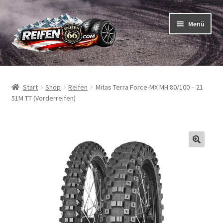
Zur
Zum
Menü
Navigation
Inhalt
springen
springen
Unterm
Reifen
öffnen
Start
Shop
Reifen
Mitas Terra Force-MX MH 80/100 – 21
Unterm
Schläuche
51M TT (Vorderreifen)
öffnen
So bestellen Sie
Unterm
ABC
öffnen
Unterm
Marken
öffnen
Reifentests