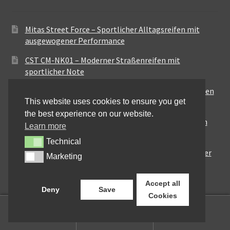
Mitas Street Force – Sportlicher Alltagsreifen mit
ausgewogener Performance
CST CM-NK01 – Moderner Straßenreifen mit
sportlicher Note
Maxxis MA-ST3 – Ausgewogener Sport-Touring-Reifen
This website uses cookies to ensure you get
für vielseitige Einsätze
the best experience on our website.
Pirelli City Demon – Zuverlässigkeit für den urbanen
Learn more
Alltag
Technical
Technical
Metzeler Perfect ME77 – Klassische Optik mit solider
Marketing
Marketing
Straßenperformance
Accept all
Deny
Save
Cookies
0
Suchen
Suchen