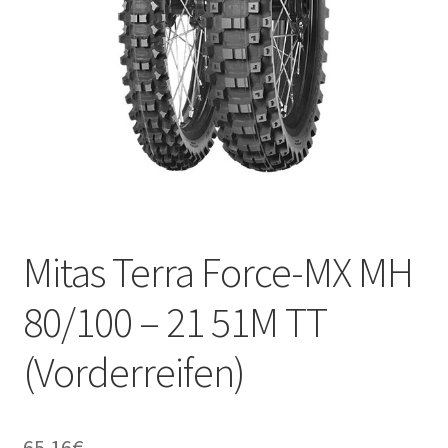
Kontakt
Mitas Terra Force-MX MH
80/100 – 21 51M TT
(Vorderreifen)
65.16
€