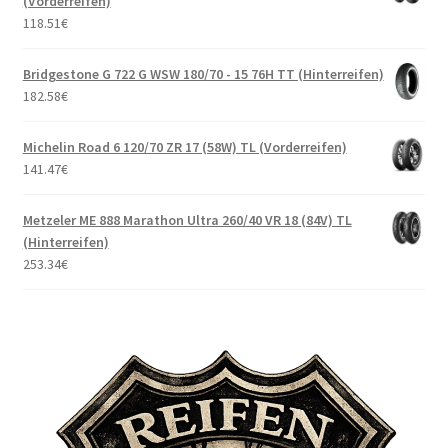
(Vorderreifen)
118.51
€
Bridgestone G 722 G WSW 180/70 - 15 76H TT (Hinterreifen)
182.58
€
Michelin Road 6 120/70 ZR 17 (58W) TL (Vorderreifen)
141.47
€
Metzeler ME 888 Marathon Ultra 260/40 VR 18 (84V) TL
(Hinterreifen)
253.34
€