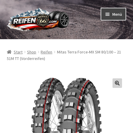
Zur
Zum
Menü
Navigation
Inhalt
springen
springen
Unterm
Reifen
öffnen
Start
Shop
Reifen
Mitas Terra Force-MX SM 80/100 – 21
Unterm
Schläuche
51M TT (Vorderreifen)
öffnen
So bestellen Sie
Unterm
ABC
öffnen
Unterm
Marken
öffnen
Reifentests