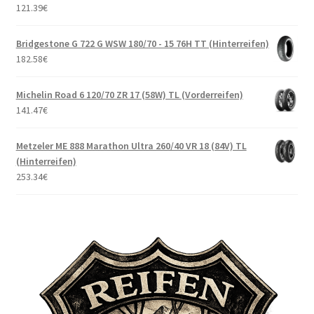
121.39
€
Bridgestone G 722 G WSW 180/70 - 15 76H TT (Hinterreifen)
182.58
€
Michelin Road 6 120/70 ZR 17 (58W) TL (Vorderreifen)
141.47
€
Metzeler ME 888 Marathon Ultra 260/40 VR 18 (84V) TL
(Hinterreifen)
253.34
€