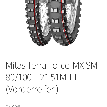
Kontakt
Mitas Terra Force-MX SM
80/100 – 21 51M TT
(Vorderreifen)
64.69
€