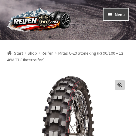
Zur
Zum
Menü
Navigation
Inhalt
springen
springen
Unterm
Reifen
öffnen
Start
Shop
Reifen
Mitas C-20 Stoneking (R) 90/100 – 12
Unterm
Schläuche
46M TT (Hinterreifen)
öffnen
So bestellen Sie
Unterm
ABC
öffnen
Unterm
Marken
öffnen
Reifentests