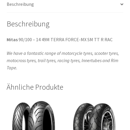
Beschreibung
TT
(Hinterreifen)
Menge
Beschreibung
Mitas
90/100 – 14 49M TERRA FORCE-MX SM TT R RAC
We have a fantastic range of motorcycle tyres, scooter tyres,
motocross tyres, trail tyres, racing tyres, Innertubes and Rim
Tape.
Ähnliche Produkte