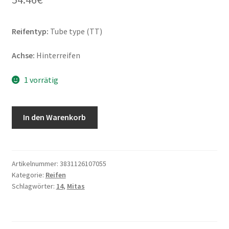
Reifentyp:
Tube type (TT)
Achse:
Hinterreifen
1 vorrätig
Mitas
In den Warenkorb
Terra
Force-
MX
SM
Artikelnummer:
3831126107055
Kategorie:
Reifen
(RY)
Schlagwörter:
14
,
Mitas
90/100
-
14
49M