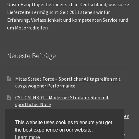
Unser Hauptlager befindet sich in Deutschland, was kurze
Lieferzeiten ermöglicht. Seit 2011 stehen wir für
Erfahrung, Verlässlichkeit und kompetenten Service rund
um Motorradreifen.
Neueste Beiträge
Mitas Street Force – Sportlicher Alltagsreifen mit
ausgewogener Performance
CST CM-NK01 – Moderner Straßenreifen mit
sportlicher Note
Maxxis MA-ST3 – Ausgewogener Sport-Touring-Reifen
This website uses cookies to ensure you get
für vielseitige Einsätze
the best experience on our website.
Pirelli City Demon – Zuverlässigkeit für den urbanen
Learn more