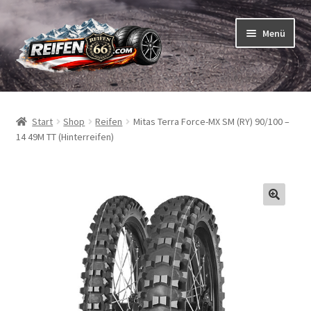
Zur
Zum
Menü
Navigation
Inhalt
springen
springen
Unterm
Reifen
öffnen
Start
Shop
Reifen
Mitas Terra Force-MX SM (RY) 90/100 –
Unterm
Schläuche
14 49M TT (Hinterreifen)
öffnen
So bestellen Sie
Unterm
ABC
öffnen
Unterm
Marken
öffnen
Reifentests