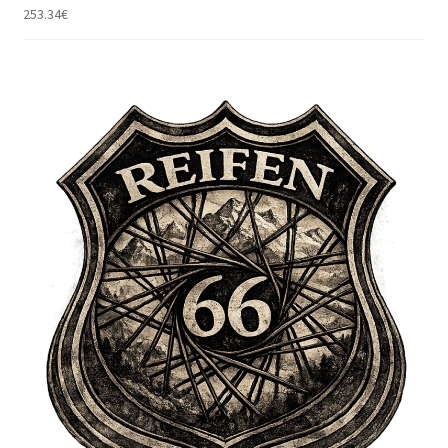
253.34
€