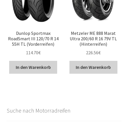
Dunlop Sportmax
Metzeler ME 888 Marat
RoadSmart III 120/70 R 14
Ultra 200/60 R 16 79V TL
55H TL (Vorderreifen)
(Hinterreifen)
114.70
€
226.56
€
In den Warenkorb
In den Warenkorb
Suche nach Motorradreifen