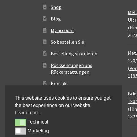
Shop
Met
Blog
Ultr
(Hin
My account
267.
So bestellen Sie
Metz
Bestellung stornieren
120/
Rücksendungen und
(Vor
Rückerstattungen
118.
Kontakt
Brid
This website uses cookies to ensure you get
180/
the best experience on our website.
(Hin
Learn more
182.
Technical
Technical
Marketing
Marketing