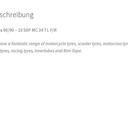
schreibung
s
90/90 – 10 50P MC 34 TL F/R
ave a fantastic range of motorcycle tyres, scooter tyres, motocross tyr
l tyres, racing tyres, Innertubes and Rim Tape.