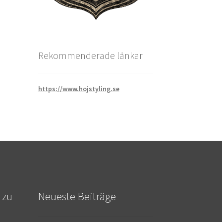
Rekommenderade länkar
https://www.hojstyling.se
 zu
Neueste Beiträge