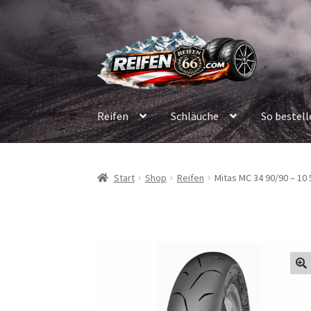
Zur
Zum
Navigation
Inhalt
springen
springen
Reifen
Schläuche
So bestell
Start
Shop
Reifen
Mitas MC 34 90/90 – 10 