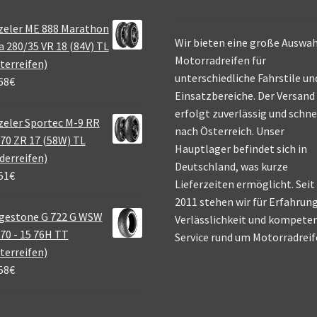
zeler ME 888 Marathon
Wir bieten eine große Auswah
a 280/35 VR 18 (84V) TL
Motorradreifen für
terreifen)
unterschiedliche Fahrstile un
68
€
Einsatzbereiche. Der Versand
erfolgt zuverlässig und schne
eler Sportec M-9 RR
nach Österreich. Unser
70 ZR 17 (58W) TL
Hauptlager befindet sich in
derreifen)
Deutschland, was kurze
51
€
Lieferzeiten ermöglicht. Seit
2011 stehen wir für Erfahrung
gestone G 722 G WSW
Verlässlichkeit und kompete
70 - 15 76H TT
Service rund um Motorradreif
terreifen)
58
€