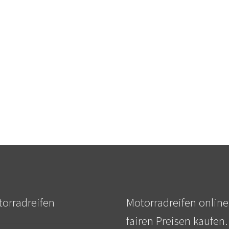
orradreifen
Motorradreifen online
fairen Preisen kaufen.