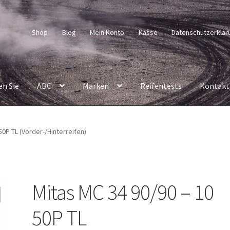
Shop
Blog
Mein Konto
Kasse
Datenschutzerklär
en Sie
ABC
Marken
Reifentests
Kontakt
50P TL (Vorder-/Hinterreifen)
Mitas MC 34 90/90 – 10
50P TL