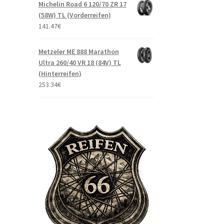
Michelin Road 6 120/70 ZR 17
(58W) TL (Vorderreifen)
141.47
€
Metzeler ME 888 Marathon
Ultra 260/40 VR 18 (84V) TL
(Hinterreifen)
253.34
€