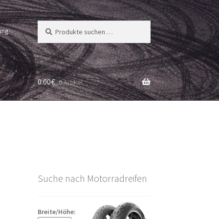
Suchen
Suchen
ung
nach:
0.00
€
0 Artikel
Suche nach Motorradreifen
Breite/Höhe: