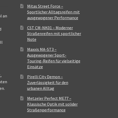
Mitas Street Force –
Sportlicher Alltagsreifen mit
l an
ausgewogener Performance
CST CM-NK01 – Moderner
d
Straßenreifen mit sportlicher
Note
ll
Maxxis MA-ST3 –
Ausgewogener Sport-
Touring-Reifen für vielseitige
Einsätze
,
Pirelli City Demon –
nten
Zuverlässigkeit für den
en.
urbanen Alltag
Metzeler Perfect ME77 –
Klassische Optik mit solider
Straßenperformance