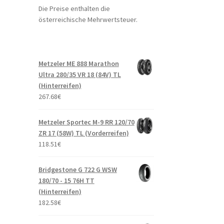
Die Preise enthalten die
österreichische Mehrwertsteuer.
Metzeler ME 888 Marathon
Ultra 280/35 VR 18 (84V) TL
(Hinterreifen)
267.68
€
Metzeler Sportec M-9 RR 120/70
ZR 17 (58W) TL (Vorderreifen)
118.51
€
Bridgestone G 722 G WSW
180/70 - 15 76H TT
(Hinterreifen)
182.58
€