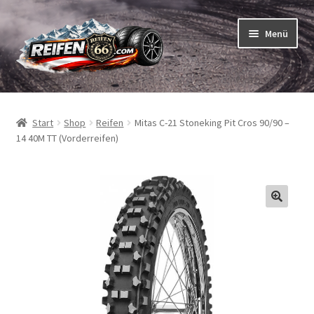
Zur
Zum
Menü
Navigation
Inhalt
springen
springen
Unterm
Reifen
öffnen
Start
Shop
Reifen
Mitas C-21 Stoneking Pit Cros 90/90 –
Unterm
Schläuche
14 40M TT (Vorderreifen)
öffnen
So bestellen Sie
Unterm
ABC
öffnen
Unterm
Marken
öffnen
Reifentests