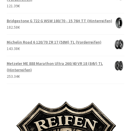
121.39
€
Bridgestone G 722 G WSW 180/70 - 15 76H TT (Hinterreifen)
182.58
€
Michelin Road 6 120/70 ZR 17 (58W) TL (Vorderreifen)
143.38
€
Metzeler ME 888 Marathon Ultra 260/40 VR 18 (84V) TL
(Hinterreifen)
253.34
€