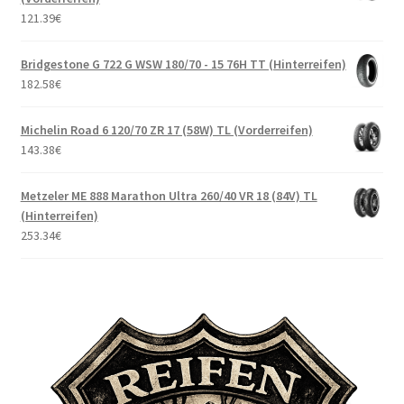
121.39
€
Bridgestone G 722 G WSW 180/70 - 15 76H TT (Hinterreifen)
182.58
€
Michelin Road 6 120/70 ZR 17 (58W) TL (Vorderreifen)
143.38
€
Metzeler ME 888 Marathon Ultra 260/40 VR 18 (84V) TL
(Hinterreifen)
253.34
€