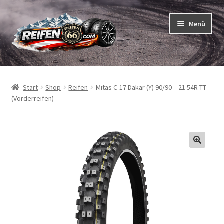
Zur
Zum
Menü
Navigation
Inhalt
springen
springen
Unterm
Reifen
öffnen
Start
Shop
Reifen
Mitas C-17 Dakar (Y) 90/90 – 21 54R TT
Unterm
Schläuche
(Vorderreifen)
öffnen
So bestellen Sie
Unterm
ABC
öffnen
Unterm
Marken
öffnen
Reifentests