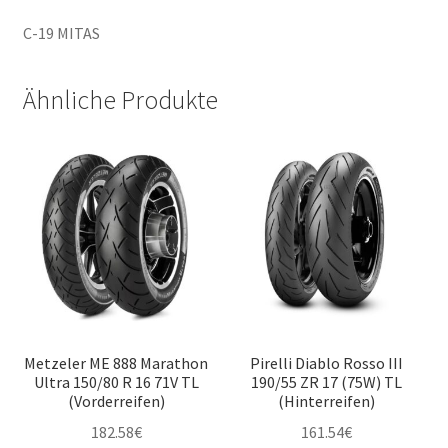
C-19 MITAS
Ähnliche Produkte
Metzeler ME 888 Marathon
Pirelli Diablo Rosso III
Ultra 150/80 R 16 71V TL
190/55 ZR 17 (75W) TL
(Vorderreifen)
(Hinterreifen)
182.58
€
161.54
€