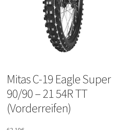
Kontakt
Mitas C-19 Eagle Super
90/90 – 21 54R TT
(Vorderreifen)
62.10
€