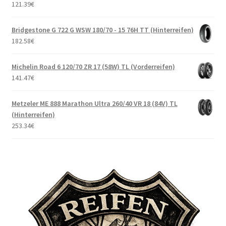
121.39
€
Bridgestone G 722 G WSW 180/70 - 15 76H TT (Hinterreifen)
182.58
€
Michelin Road 6 120/70 ZR 17 (58W) TL (Vorderreifen)
141.47
€
Metzeler ME 888 Marathon Ultra 260/40 VR 18 (84V) TL
(Hinterreifen)
253.34
€