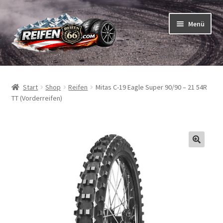
Zur
Zum
Menü
Navigation
Inhalt
springen
springen
Unterm
Reifen
öffnen
Start
Shop
Reifen
Mitas C-19 Eagle Super 90/90 – 21 54R
Unterm
Schläuche
TT (Vorderreifen)
öffnen
So bestellen Sie
Unterm
ABC
öffnen
Unterm
Marken
öffnen
Reifentests