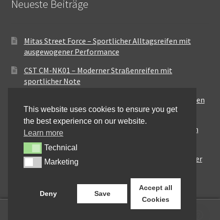
Neueste Beiträge
Mitas Street Force – Sportlicher Alltagsreifen mit
ausgewogener Performance
CST CM-NK01 – Moderner Straßenreifen mit
sportlicher Note
Maxxis MA-ST3 – Ausgewogener Sport-Touring-Reifen
This website uses cookies to ensure you get
für vielseitige Einsätze
the best experience on our website.
Pirelli City Demon – Zuverlässigkeit für den urbanen
Learn more
Alltag
Technical
Technical
Metzeler Perfect ME77 – Klassische Optik mit solider
Marketing
Marketing
Straßenperformance
Accept all
Deny
Save
Cookies
0