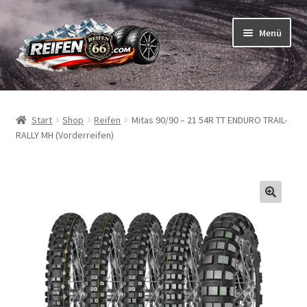
Zur
Zum
Menü
Navigation
Inhalt
springen
springen
Unterm
Reifen
öffnen
Start
Shop
Reifen
Mitas 90/90 – 21 54R TT ENDURO TRAIL-
Unterm
Schläuche
RALLY MH (Vorderreifen)
öffnen
So bestellen Sie
Unterm
ABC
öffnen
Unterm
Marken
öffnen
Reifentests