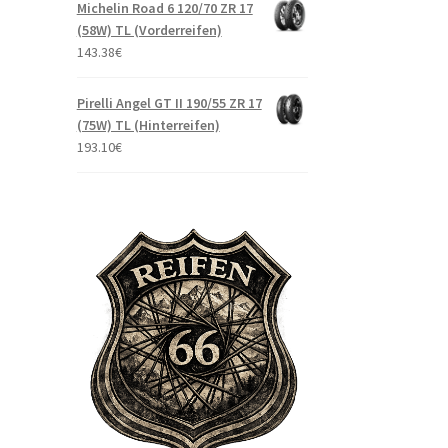
Michelin Road 6 120/70 ZR 17
(58W) TL (Vorderreifen)
143.38
€
Pirelli Angel GT II 190/55 ZR 17
(75W) TL (Hinterreifen)
193.10
€