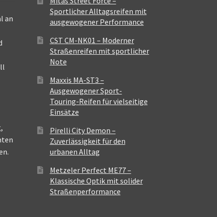
Mitas Street Force –
Sportlicher Alltagsreifen mit
l an
ausgewogener Performance
CST CM-NK01 – Moderner
d
Straßenreifen mit sportlicher
Note
ll
Maxxis MA-ST3 –
Ausgewogener Sport-
Touring-Reifen für vielseitige
Einsätze
,
Pirelli City Demon –
nten
Zuverlässigkeit für den
en.
urbanen Alltag
Metzeler Perfect ME77 –
Klassische Optik mit solider
Straßenperformance