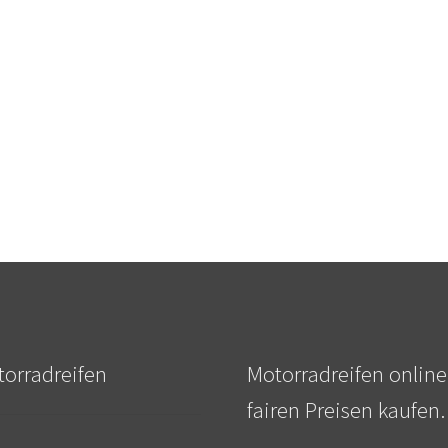
orradreifen
Motorradreifen online
fairen Preisen kaufen.