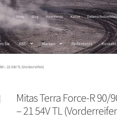
Shop
Blog
Mein Konto
Kasse
Datenschutzerklär
en Sie
ABC
Marken
Reifentests
Kontakt
90 – 21 54V TL (Vorderreifen)
Mitas Terra Force-R 90/9
– 21 54V TL (Vorderreife