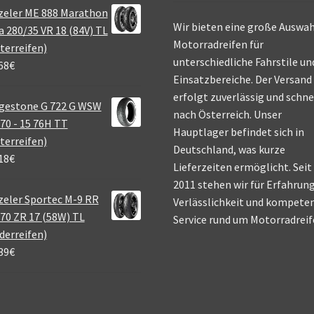
zeler ME 888 Marathon
Wir bieten eine große Auswah
a 280/35 VR 18 (84V) TL
Motorradreifen für
terreifen)
unterschiedliche Fahrstile un
68
€
Einsatzbereiche. Der Versand
erfolgt zuverlässig und schne
gestone G 722 G WSW
nach Österreich. Unser
70 - 15 76H TT
Hauptlager befindet sich in
terreifen)
Deutschland, was kurze
18
€
Lieferzeiten ermöglicht. Seit
2011 stehen wir für Erfahrung
eler Sportec M-9 RR
Verlässlichkeit und kompete
70 ZR 17 (58W) TL
Service rund um Motorradreif
derreifen)
39
€