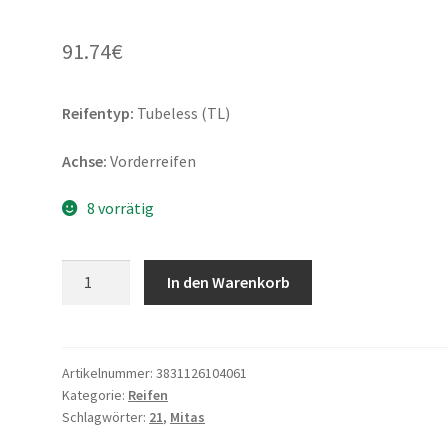
91.74
€
Reifentyp:
Tubeless (TL)
Achse:
Vorderreifen
8 vorrätig
Mitas
In den Warenkorb
Terra
Force-
R
90/90
Artikelnummer:
3831126104061
Kategorie:
Reifen
-
Schlagwörter:
21
,
Mitas
21
54V