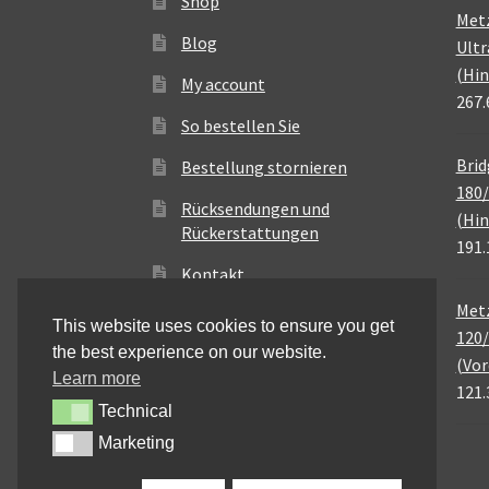
Shop
Met
Blog
Ultr
(Hin
My account
267.
So bestellen Sie
Brid
Bestellung stornieren
180/
Rücksendungen und
(Hin
Rückerstattungen
191.
Kontakt
Metz
This website uses cookies to ensure you get
120/
the best experience on our website.
(Vor
Learn more
121.
Technical
Technical
Marketing
Marketing