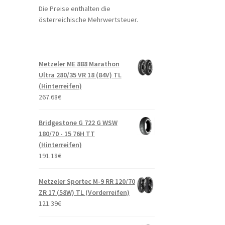
Die Preise enthalten die
österreichische Mehrwertsteuer.
Metzeler ME 888 Marathon
Ultra 280/35 VR 18 (84V) TL
(Hinterreifen)
267.68
€
Bridgestone G 722 G WSW
180/70 - 15 76H TT
(Hinterreifen)
191.18
€
Metzeler Sportec M-9 RR 120/70
ZR 17 (58W) TL (Vorderreifen)
121.39
€