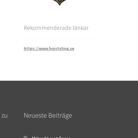
Rekommenderade länkar
https://www.hojstyling.se
 zu
Neueste Beiträge