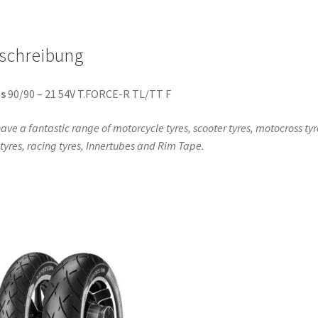
TL
(Vorderreifen)
schreibung
Menge
s
90/90 – 21 54V T.FORCE-R TL/TT F
ave a fantastic range of motorcycle tyres, scooter tyres, motocross tyr
l tyres, racing tyres, Innertubes and Rim Tape.