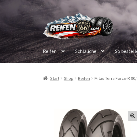
Zur
Zum
Navigation
Inhalt
springen
springen
Reifen
Schläuche
So bestell
Start
Shop
Reifen
Mitas Terra Force-R 90/