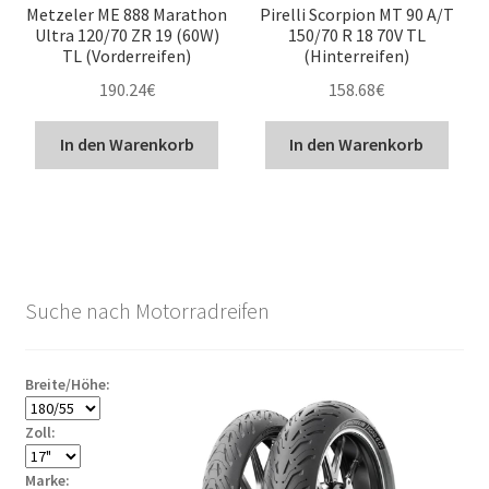
Metzeler ME 888 Marathon
Pirelli Scorpion MT 90 A/T
Ultra 120/70 ZR 19 (60W)
150/70 R 18 70V TL
TL (Vorderreifen)
(Hinterreifen)
190.24
€
158.68
€
In den Warenkorb
In den Warenkorb
Suche nach Motorradreifen
Breite/Höhe:
Zoll:
Marke: