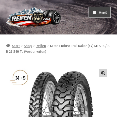
Zur
Zum
Menü
Navigation
Inhalt
springen
springen
Unterm
Reifen
öffnen
Start
Shop
Reifen
Mitas Enduro Trail Dakar (YY) M+S 90/90
Unterm
Schläuche
B 21 54H TL (Vorderreifen)
öffnen
So bestellen Sie
Unterm
ABC
öffnen
Unterm
Marken
öffnen
Reifentests