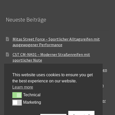
Neueste Beiträge
Mitas Street Force – Sportlicher Alltagsreifen mit
ausgewogener Performance
CST CM-NK01 – Moderner Straßenreifen mit
sportlicher Note
Maxxis MA-ST3 – Ausgewogener Sport-Touring-Reifen
This website uses cookies to ensure you get
für vielseitige Einsätze
the best experience on our website.
Pirelli City Demon – Zuverlässigkeit für den urbanen
Learn more
Alltag
Technical
Technical
Metzeler Perfect ME77 – Klassische Optik mit solider
Marketing
Marketing
Straßenperformance