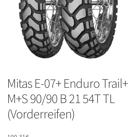
Kontakt
Mitas E-07+ Enduro Trail+
M+S 90/90 B 21 54T TL
(Vorderreifen)
100.31
€