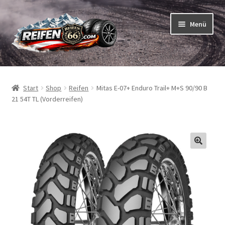
Zur
Zum
Menü
Navigation
Inhalt
springen
springen
Unterm
Reifen
öffnen
Start
Shop
Reifen
Mitas E-07+ Enduro Trail+ M+S 90/90 B
Unterm
Schläuche
21 54T TL (Vorderreifen)
öffnen
So bestellen Sie
Unterm
ABC
öffnen
Unterm
Marken
öffnen
Reifentests