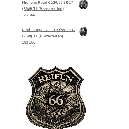
Michelin Road 6 120/70 ZR 17
(58W) TL (Vorderreifen)
143.38
€
Pirelli Angel GT II 190/55 ZR 17
(75W) TL (Hinterreifen)
193.10
€