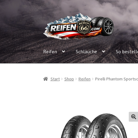
Zur
Zum
Navigation
Inhalt
springen
springen
Reifen
Schläuche
So bestell
Start
Shop
Reifen
Pirelli Phantom Sports