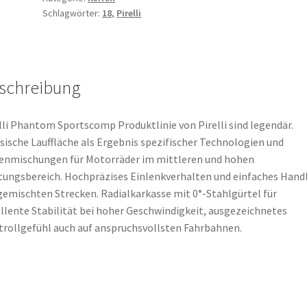
Schlagwörter:
18
,
Pirelli
56H
TL
(Vorderreifen)
Menge
schreibung
lli Phantom Sportscomp Produktlinie von Pirelli sind legendär.
sische Lauffläche als Ergebnis spezifischer Technologien und
enmischungen für Motorräder im mittleren und hohen
tungsbereich. Hochpräzises Einlenkverhalten und einfaches Hand
gemischten Strecken. Radialkarkasse mit 0°-Stahlgürtel für
llente Stabilität bei hoher Geschwindigkeit, ausgezeichnetes
rollgefühl auch auf anspruchsvollsten Fahrbahnen.