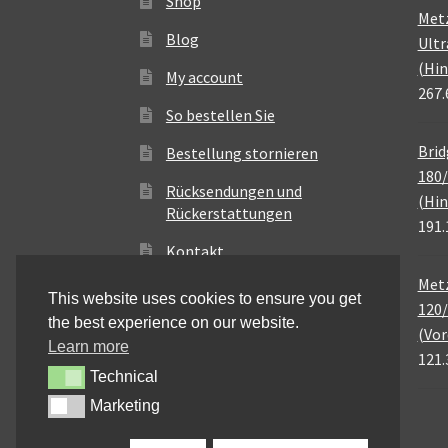
Shop
Met
Blog
Ultr
(Hin
My account
267.
So bestellen Sie
Brid
Bestellung stornieren
180/
Rücksendungen und
(Hin
Rückerstattungen
191.
Kontakt
Metz
This website uses cookies to ensure you get
120/
the best experience on our website.
(Vor
Learn more
121.
Technical
Technical
Marketing
Marketing