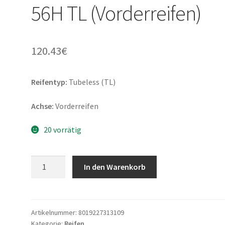
56H TL (Vorderreifen)
120.43
€
Reifentyp:
Tubeless (TL)
Achse:
Vorderreifen
20 vorrätig
Pirelli
In den Warenkorb
Phantom
Sportscomp
100/90
-
Artikelnummer:
8019227313109
Kategorie:
Reifen
18