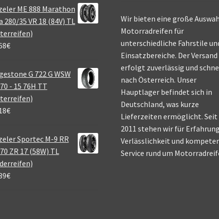
zeler ME 888 Marathon
Wir bieten eine große Auswah
a 280/35 VR 18 (84V) TL
Motorradreifen für
terreifen)
unterschiedliche Fahrstile un
68
€
Einsatzbereiche. Der Versand
erfolgt zuverlässig und schne
gestone G 722 G WSW
nach Österreich. Unser
70 - 15 76H TT
Hauptlager befindet sich in
terreifen)
Deutschland, was kurze
18
€
Lieferzeiten ermöglicht. Seit
2011 stehen wir für Erfahrung
eler Sportec M-9 RR
Verlässlichkeit und kompete
70 ZR 17 (58W) TL
Service rund um Motorradreif
derreifen)
39
€