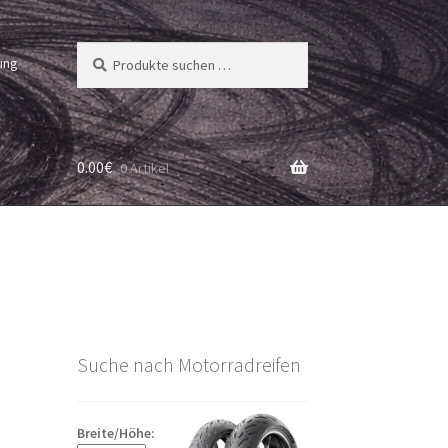
Suchen
Suchen
ung
nach:
0.00
€
0 Artikel
Suche nach Motorradreifen
Breite/Höhe: