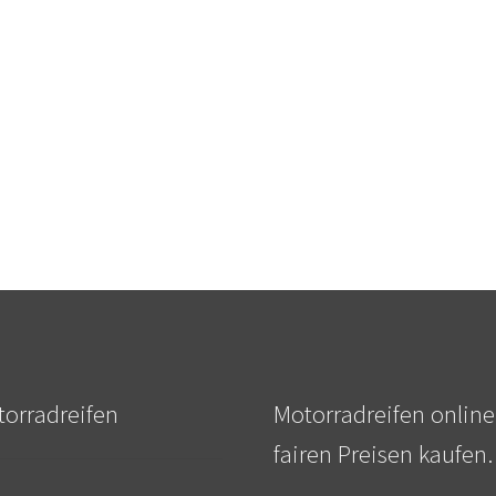
orradreifen
Motorradreifen online
fairen Preisen kaufen.