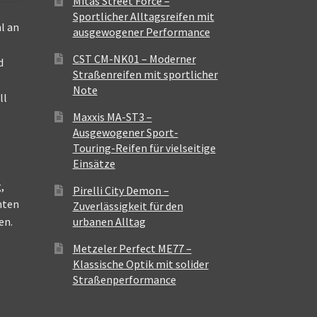
Mitas Street Force –
Sportlicher Alltagsreifen mit
l an
ausgewogener Performance
CST CM-NK01 – Moderner
d
Straßenreifen mit sportlicher
Note
ll
Maxxis MA-ST3 –
Ausgewogener Sport-
Touring-Reifen für vielseitige
Einsätze
,
Pirelli City Demon –
nten
Zuverlässigkeit für den
en.
urbanen Alltag
Metzeler Perfect ME77 –
Klassische Optik mit solider
Straßenperformance