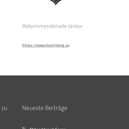
Rekommenderade länkar
https://www.hojstyling.se
 zu
Neueste Beiträge