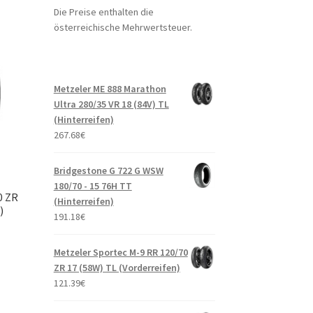
Die Preise enthalten die
österreichische Mehrwertsteuer.
Metzeler ME 888 Marathon
Ultra 280/35 VR 18 (84V) TL
(Hinterreifen)
267.68
€
Bridgestone G 722 G WSW
180/70 - 15 76H TT
0 ZR
(Hinterreifen)
)
191.18
€
Metzeler Sportec M-9 RR 120/70
ZR 17 (58W) TL (Vorderreifen)
121.39
€