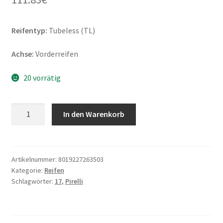
Reifentyp:
Tubeless (TL)
Achse:
Vorderreifen
20 vorrätig
Pirelli
In den Warenkorb
Diablo
Rosso
III
110/70
Artikelnummer:
8019227263503
Kategorie:
Reifen
ZR
Schlagwörter:
17
,
Pirelli
17
54W
TL
(Vorderreifen)