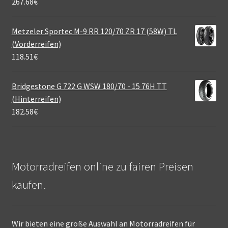
267.68
€
Metzeler Sportec M-9 RR 120/70 ZR 17 (58W) TL
(Vorderreifen)
118.51
€
Bridgestone G 722 G WSW 180/70 - 15 76H TT
(Hinterreifen)
182.58
€
Motorradreifen online zu fairen Preisen
kaufen.
Wir bieten eine große Auswahl an Motorradreifen für