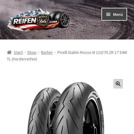
Zur
Zum
Menü
Navigation
Inhalt
springen
springen
Unterm
Reifen
öffnen
Start
Shop
Reifen
Pirelli Diablo Rosso III 110/70 ZR 17 54W
Unterm
Schläuche
TL (Vorderreifen)
öffnen
So bestellen Sie
Unterm
ABC
öffnen
Unterm
Marken
öffnen
Reifentests