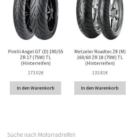
Pirelli Angel GT (D) 190/55
Metzeler Roadtec Z8 (M)
ZR 17 (75W) TL
160/60 ZR 18 (70W) TL
(Hinterreifen)
(Hinterreifen)
173.02
€
133.81
€
In den Warenkorb
In den Warenkorb
Suche nach Motorradreifen