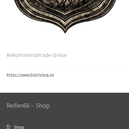
Rekommenderade länkar
https://www.hojstyling.se
Reifen66 – Shop
Shop