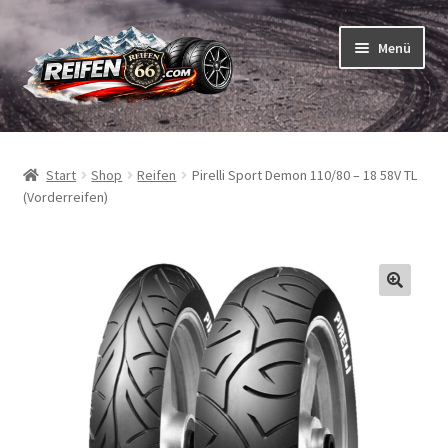
Zur
Zum
Menü
Navigation
Inhalt
springen
springen
Unterm
Reifen
öffnen
Start
Shop
Reifen
Pirelli Sport Demon 110/80 – 18 58V TL
Unterm
Schläuche
(Vorderreifen)
öffnen
So bestellen Sie
Unterm
ABC
öffnen
Unterm
Marken
öffnen
Reifentests