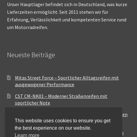
Unser Hauptlager befindet sich in Deutschland, was kurze
Lieferzeiten ermöglicht. Seit 2011 stehen wir für
Erfahrung, Verlässlichkeit und kompetenten Service rund
um Motorradreifen.
Neueste Beiträge
Mitas Street Force – Sportlicher Alltagsreifen mit
ausgewogener Performance
CST CM-NK01 – Moderner Straßenreifen mit
sportlicher Note
Maxxis MA-ST3 – Ausgewogener Sport-Touring-Reifen
This website uses cookies to ensure you get
für vielseitige Einsätze
the best experience on our website.
Pirelli City Demon – Zuverlässigkeit für den urbanen
Learn more