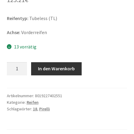
Reifentyp:
Tubeless (TL)
Achse:
Vorderreifen
13 vorrätig
Pirelli
In den Warenkorb
Sport
Demon
110/80
-
Artikelnummer:
8019227402551
Kategorie:
Reifen
18
Schlagwörter:
18
,
Pirelli
58V
TL
(Vorderreifen)
Menge