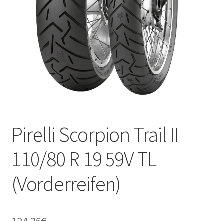
Kontakt
Pirelli Scorpion Trail II
110/80 R 19 59V TL
(Vorderreifen)
124.26
€