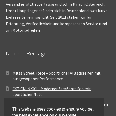
Versand erfolgt zuverlässig und schnell nach Österreich.
Unser Hauptlager befindet sich in Deutschland, was kurze
Lieferzeiten ermöglicht. Seit 2011 stehen wir für
Erfahrung, Verlässlichkeit und kompetenten Service rund
um Motorradreifen.
Neueste Beiträge
Mitas Street Force – Sportlicher Alltagsreifen mit
ausgewogener Performance
CST CM-NK01 – Moderner Straßenreifen mit
sportlicher Note
Maxxis MA-ST3 – Ausgewogener Sport-Touring-Reifen
This website uses cookies to ensure you get
für vielseitige Einsätze
the best experience on our website.