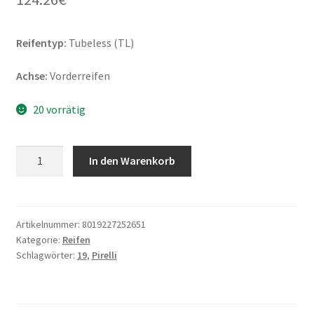
Reifentyp:
Tubeless (TL)
Achse:
Vorderreifen
20 vorrätig
Pirelli
In den Warenkorb
Scorpion
Trail
II
110/80
Artikelnummer:
8019227252651
Kategorie:
Reifen
R
Schlagwörter:
19
,
Pirelli
19
59V
TL
(Vorderreifen)