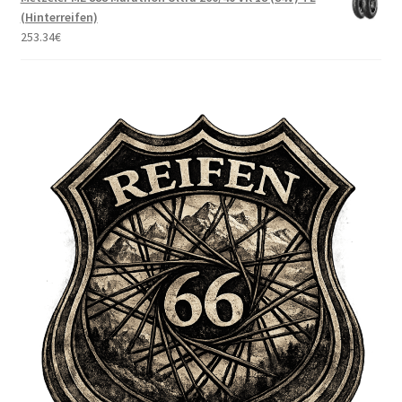
(Hinterreifen)
253.34
€