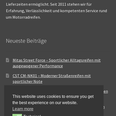
Lieferzeiten ermöglicht. Seit 2011 stehen wir für
Erfahrung, Verlässlichkeit und kompetenten Service rund
um Motorradreifen.
Neueste Beiträge
Mitas Street Force – Sportlicher Alltagsreifen mit
ausgewogener Performance
CST CM-NK01 – Moderner Straßenreifen mit
sportlicher Note
Maxxis MA-ST3 – Ausgewogener Sport-Touring-Reifen
This website uses cookies to ensure you get
für vielseitige Einsätze
the best experience on our website.
Pirelli City Demon – Zuverlässigkeit für den urbanen
Learn more
Alltag