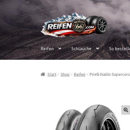
Zur
Zum
Navigation
Inhalt
springen
springen
Reifen
Schläuche
So bestell
Start
Shop
Reifen
Pirelli Diablo Supercor