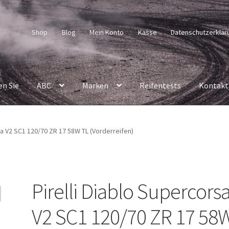
Shop
Blog
Mein Konto
Kasse
Datenschutzerklär
en Sie
ABC
Marken
Reifentests
Kontakt
sa V2 SC1 120/70 ZR 17 58W TL (Vorderreifen)
Pirelli Diablo Supercors
V2 SC1 120/70 ZR 17 58