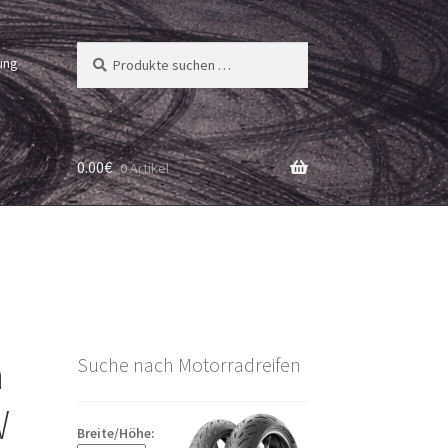
Suchen
Suchen
ung
nach:
0.00
€
0 Artikel
a
Suche nach Motorradreifen
W
Breite/Höhe: