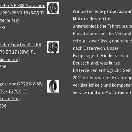
zeler ME 888 Marathon
Wir bieten eine große Auswah
a 280/35 VR 18 (84V) TL
Motorradreifen für
terreifen)
unterschiedliche Fahrstile un
68
€
Einsatzbereiche. Der Versand
erfolgt zuverlässig und schne
eler Sportec M-9 RR
nach Österreich. Unser
70 ZR 17 (58W) TL
Hauptlager befindet sich in
derreifen)
Deutschland, was kurze
39
€
Lieferzeiten ermöglicht. Seit
2011 stehen wir für Erfahrung
gestone G 722 G WSW
Verlässlichkeit und kompete
70 - 15 76H TT
Service rund um Motorradreif
terreifen)
58
€