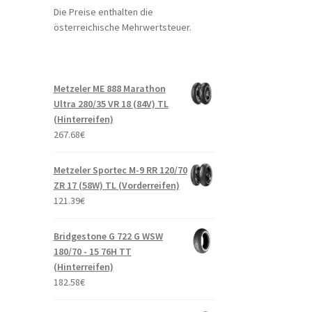
Die Preise enthalten die
österreichische Mehrwertsteuer.
Metzeler ME 888 Marathon
Ultra 280/35 VR 18 (84V) TL
(Hinterreifen)
267.68
€
Metzeler Sportec M-9 RR 120/70
ZR 17 (58W) TL (Vorderreifen)
121.39
€
Bridgestone G 722 G WSW
180/70 - 15 76H TT
(Hinterreifen)
182.58
€