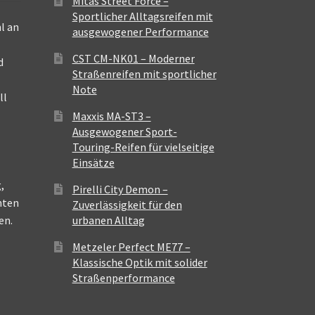
Mitas Street Force –
Sportlicher Alltagsreifen mit
l an
ausgewogener Performance
CST CM-NK01 – Moderner
d
Straßenreifen mit sportlicher
Note
ll
Maxxis MA-ST3 –
Ausgewogener Sport-
Touring-Reifen für vielseitige
Einsätze
,
Pirelli City Demon –
nten
Zuverlässigkeit für den
en.
urbanen Alltag
Metzeler Perfect ME77 –
Klassische Optik mit solider
Straßenperformance