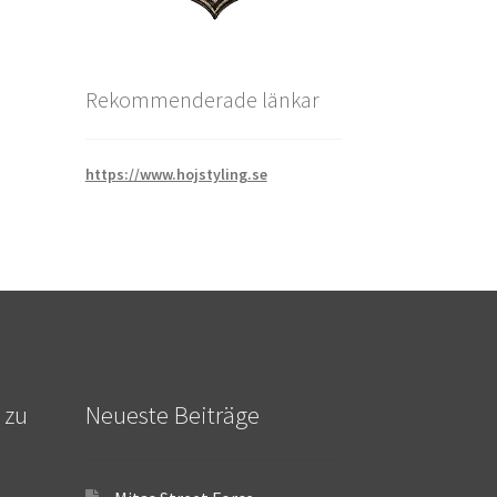
Rekommenderade länkar
https://www.hojstyling.se
 zu
Neueste Beiträge