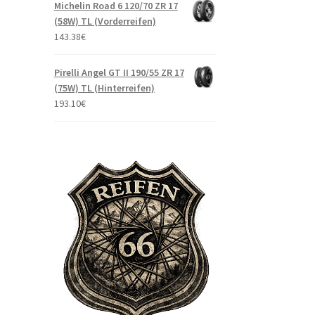
Michelin Road 6 120/70 ZR 17
(58W) TL (Vorderreifen)
143.38
€
Pirelli Angel GT II 190/55 ZR 17
(75W) TL (Hinterreifen)
193.10
€