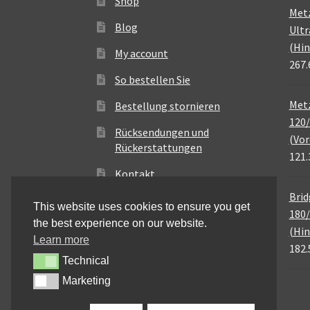
Shop
Met
Blog
Ultr
(Hin
My account
267.
So bestellen Sie
Metz
Bestellung stornieren
120/
Rücksendungen und
(Vor
Rückerstattungen
121.
Kontakt
Brid
This website uses cookies to ensure you get
180/
the best experience on our website.
(Hin
Learn more
182.
Technical
Technical
Marketing
Marketing