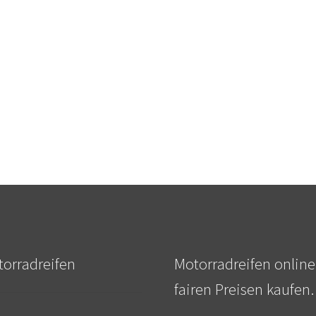
orradreifen
Motorradreifen online
fairen Preisen kaufen.