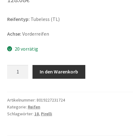
Reifentyp:
Tubeless (TL)
Achse:
Vorderreifen
20 vorrätig
Pirelli
In den Warenkorb
Angel
GT
120/70
ZR
Artikelnummer:
8019227231724
Kategorie:
Reifen
18
Schlagwörter:
18
,
Pirelli
(59W)
TL
(Vorderreifen)
Menge