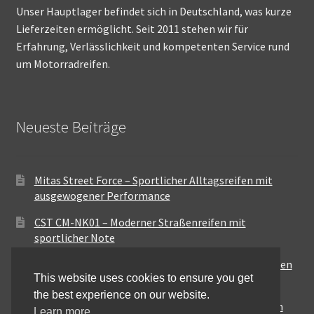
Unser Hauptlager befindet sich in Deutschland, was kurze
Lieferzeiten ermöglicht. Seit 2011 stehen wir für
Erfahrung, Verlässlichkeit und kompetenten Service rund
um Motorradreifen.
Neueste Beiträge
Mitas Street Force – Sportlicher Alltagsreifen mit
ausgewogener Performance
CST CM-NK01 – Moderner Straßenreifen mit
sportlicher Note
Maxxis MA-ST3 – Ausgewogener Sport-Touring-Reifen
This website uses cookies to ensure you get
für vielseitige Einsätze
the best experience on our website.
Pirelli City Demon – Zuverlässigkeit für den urbanen
Learn more