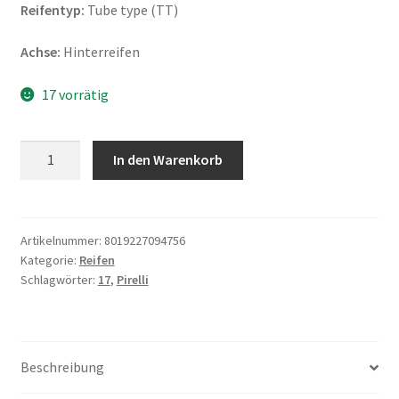
Reifentyp:
Tube type (TT)
Achse:
Hinterreifen
17 vorrätig
Pirelli
In den Warenkorb
MT
60
120/90
-
Artikelnummer:
8019227094756
Kategorie:
Reifen
17
Schlagwörter:
17
,
Pirelli
64S
TT
(Hinterreifen)
Menge
Beschreibung