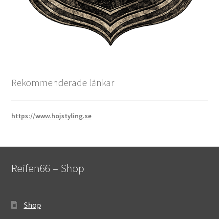
Rekommenderade länkar
https://www.hojstyling.se
Reifen66 – Shop
Shop