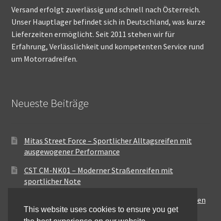
Versand erfolgt zuverlässig und schnell nach Österreich.
Unser Hauptlager befindet sich in Deutschland, was kurze
Lieferzeiten ermöglicht. Seit 2011 stehen wir für
Erfahrung, Verlässlichkeit und kompetenten Service rund
um Motorradreifen.
Neueste Beiträge
Mitas Street Force – Sportlicher Alltagsreifen mit
ausgewogener Performance
CST CM-NK01 – Moderner Straßenreifen mit
sportlicher Note
Maxxis MA-ST3 – Ausgewogener Sport-Touring-Reifen
This website uses cookies to ensure you get
für vielseitige Einsätze