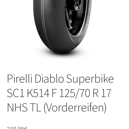
Kontakt
Pirelli Diablo Superbike
SC1 K514 F 125/70 R 17
NHS TL (Vorderreifen)
238.99
€