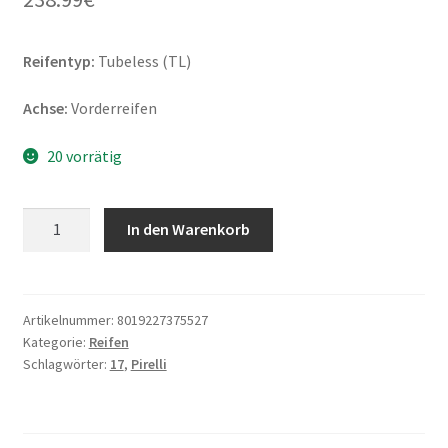
Reifentyp:
Tubeless (TL)
Achse:
Vorderreifen
20 vorrätig
Pirelli
In den Warenkorb
Diablo
Superbike
SC1
K514
Artikelnummer:
8019227375527
Kategorie:
Reifen
F
Schlagwörter:
17
,
Pirelli
125/70
R
17
NHS