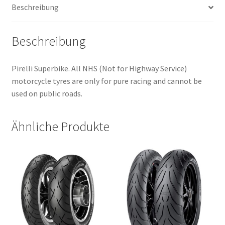
Beschreibung
TL
(Vorderreifen)
Menge
Beschreibung
Pirelli Superbike. All NHS (Not for Highway Service)
motorcycle tyres are only for pure racing and cannot be
used on public roads.
Ähnliche Produkte