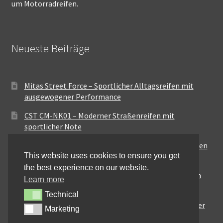
um Motorradreifen.
Neueste Beiträge
Mitas Street Force – Sportlicher Alltagsreifen mit
ausgewogener Performance
CST CM-NK01 – Moderner Straßenreifen mit
sportlicher Note
Maxxis MA-ST3 – Ausgewogener Sport-Touring-Reifen
This website uses cookies to ensure you get
für vielseitige Einsätze
the best experience on our website.
Pirelli City Demon – Zuverlässigkeit für den urbanen
Learn more
Alltag
Technical
Technical
Metzeler Perfect ME77 – Klassische Optik mit solider
Marketing
Marketing
Straßenperformance