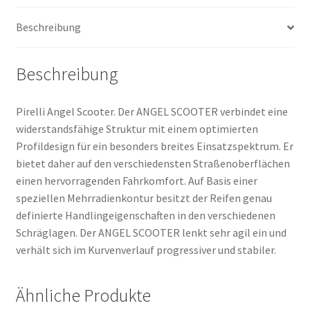
(Vorder-/Hinterreifen)
Beschreibung
Menge
Beschreibung
Pirelli Angel Scooter. Der ANGEL SCOOTER verbindet eine
widerstandsfähige Struktur mit einem optimierten
Profildesign für ein besonders breites Einsatzspektrum. Er
bietet daher auf den verschiedensten Straßenoberflächen
einen hervorragenden Fahrkomfort. Auf Basis einer
speziellen Mehrradienkontur besitzt der Reifen genau
definierte Handlingeigenschaften in den verschiedenen
Schräglagen. Der ANGEL SCOOTER lenkt sehr agil ein und
verhält sich im Kurvenverlauf progressiver und stabiler.
Ähnliche Produkte