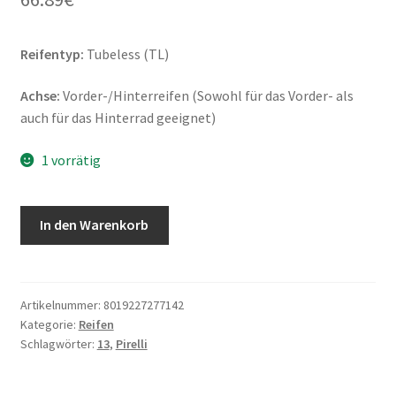
Reifentyp:
Tubeless (TL)
Achse:
Vorder-/Hinterreifen (Sowohl für das Vorder- als
auch für das Hinterrad geeignet)
1 vorrätig
Pirelli
In den Warenkorb
Angel
Scooter
130/60
-
Artikelnummer:
8019227277142
Kategorie:
Reifen
13
Schlagwörter:
13
,
Pirelli
60P
TL
Rf.