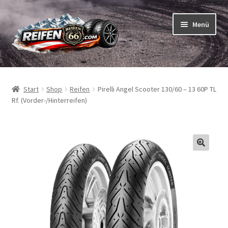
Zur
Zum
Menü
Navigation
Inhalt
springen
springen
Unterm
Reifen
öffnen
Start
Shop
Reifen
Pirelli Angel Scooter 130/60 – 13 60P TL
Unterm
Schläuche
Rf. (Vorder-/Hinterreifen)
öffnen
So bestellen Sie
Unterm
ABC
öffnen
Unterm
Marken
öffnen
Reifentests