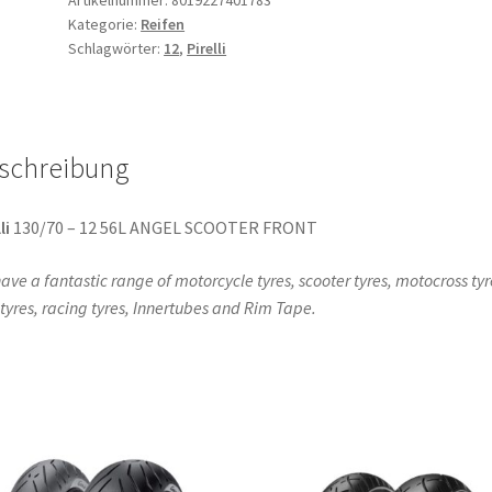
Kategorie:
Reifen
12
Schlagwörter:
12
,
Pirelli
56L
TL
(Vorder-/Hinterreifen)
Menge
schreibung
li
130/70 – 12 56L ANGEL SCOOTER FRONT
ave a fantastic range of motorcycle tyres, scooter tyres, motocross tyr
l tyres, racing tyres, Innertubes and Rim Tape.