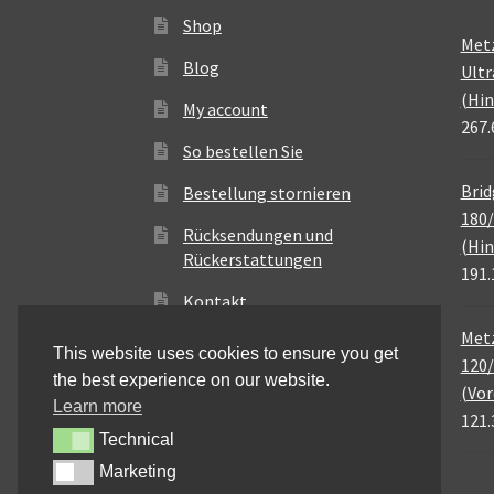
Shop
Met
Blog
Ultr
(Hin
My account
267.
So bestellen Sie
Brid
Bestellung stornieren
180/
Rücksendungen und
(Hin
Rückerstattungen
191.
Kontakt
Metz
This website uses cookies to ensure you get
120/
the best experience on our website.
(Vor
Learn more
121.
Technical
Technical
Marketing
Marketing