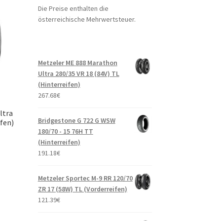
Die Preise enthalten die
österreichische Mehrwertsteuer.
Metzeler ME 888 Marathon
Ultra 280/35 VR 18 (84V) TL
(Hinterreifen)
267.68
€
ltra
Bridgestone G 722 G WSW
ifen)
180/70 - 15 76H TT
(Hinterreifen)
191.18
€
Metzeler Sportec M-9 RR 120/70
ZR 17 (58W) TL (Vorderreifen)
121.39
€