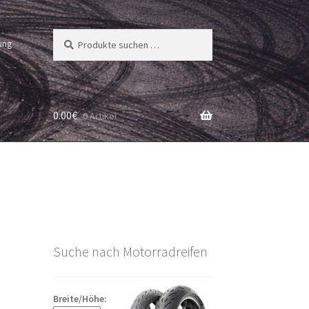
Suchen
Suchen
ung
nach:
0.00
€
0 Artikel
Suche nach Motorradreifen
Breite/Höhe: