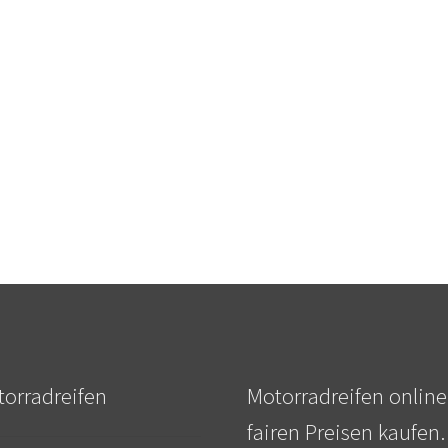
orradreifen
Motorradreifen online
fairen Preisen kaufen.