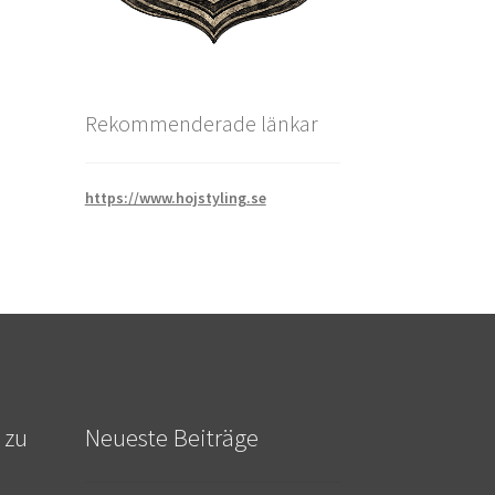
Rekommenderade länkar
https://www.hojstyling.se
 zu
Neueste Beiträge