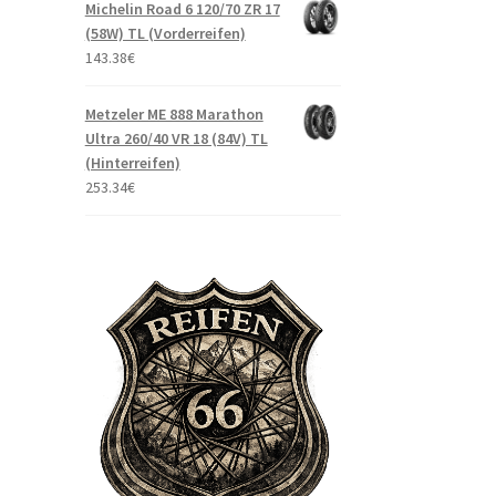
Michelin Road 6 120/70 ZR 17
(58W) TL (Vorderreifen)
143.38
€
Metzeler ME 888 Marathon
Ultra 260/40 VR 18 (84V) TL
(Hinterreifen)
253.34
€