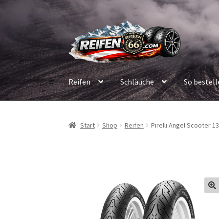
Zur
Zum
Navigation
Inhalt
springen
springen
Reifen
Schläuche
So bestell
Start
Shop
Reifen
Pirelli Angel Scooter 13