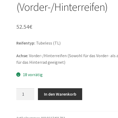
(Vorder-/Hinterreifen)
52.54
€
Reifentyp:
Tubeless (TL)
Achse:
Vorder-/Hinterreifen (Sowohl für das Vorder- als 
für das Hinterrad geeignet)
18 vorrätig
Pirelli
In den Warenkorb
Angel
Scooter
130/70
-
Artikelnummer:
8019227401783