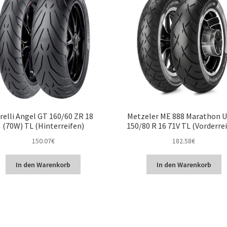
relli Angel GT 160/60 ZR 18
Metzeler ME 888 Marathon U
(70W) TL (Hinterreifen)
150/80 R 16 71V TL (Vorderre
150.07
€
182.58
€
In den Warenkorb
In den Warenkorb