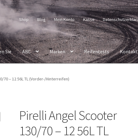
Shop
Blog
Mein Konto
Kasse
Datenschutzerklär
en Sie
ABC
Marken
Reifentests
Kontakt
0/70 – 12 56L TL (Vorder-/Hinterreifen)
Pirelli Angel Scooter
130/70 – 12 56L TL