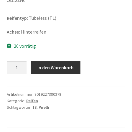
Reifentyp:
Tubeless (TL)
Achse:
Hinterreifen
20 vorrätig
Pirelli
In den Warenkorb
Diablo
Rosso
Scooter
Rf.
Artikelnummer:
8019227380378
Kategorie:
Reifen
130/70
Schlagwörter:
13
,
Pirelli
-
13
63P
TL