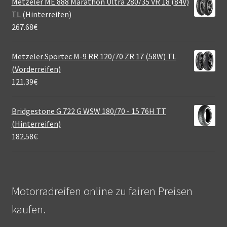
Metzeler ME 888 Marathon Ultra 280/35 VR 18 (84V)
TL (Hinterreifen)
267.68
€
Metzeler Sportec M-9 RR 120/70 ZR 17 (58W) TL
(Vorderreifen)
121.39
€
Bridgestone G 722 G WSW 180/70 - 15 76H TT
(Hinterreifen)
182.58
€
Motorradreifen online zu fairen Preisen
kaufen.