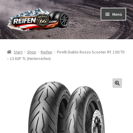
Zur
Zum
Menü
Navigation
Inhalt
springen
springen
Unterm
Reifen
öffnen
Start
Shop
Reifen
Pirelli Diablo Rosso Scooter Rf. 130/70
Unterm
Schläuche
– 13 63P TL (Hinterreifen)
öffnen
So bestellen Sie
Unterm
ABC
öffnen
Unterm
Marken
öffnen
Reifentests