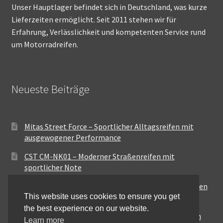
Unser Hauptlager befindet sich in Deutschland, was kurze
Lieferzeiten ermöglicht. Seit 2011 stehen wir für
Erfahrung, Verlässlichkeit und kompetenten Service rund
um Motorradreifen.
Neueste Beiträge
Mitas Street Force – Sportlicher Alltagsreifen mit
ausgewogener Performance
CST CM-NK01 – Moderner Straßenreifen mit
sportlicher Note
Maxxis MA-ST3 – Ausgewogener Sport-Touring-Reifen
This website uses cookies to ensure you get
für vielseitige Einsätze
the best experience on our website.
Pirelli City Demon – Zuverlässigkeit für den urbanen
Learn more