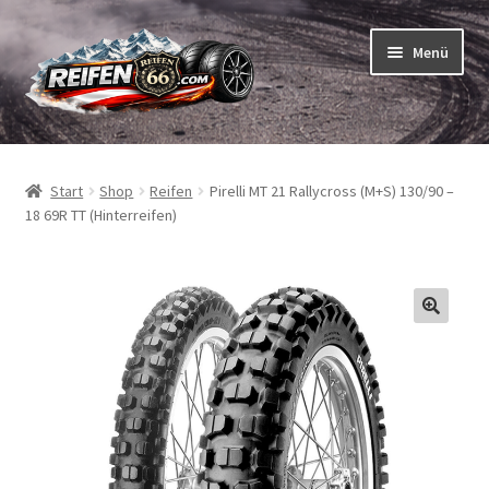
Zur
Zum
Menü
Navigation
Inhalt
springen
springen
Unterm
Reifen
öffnen
Start
Shop
Reifen
Pirelli MT 21 Rallycross (M+S) 130/90 –
Unterm
Schläuche
18 69R TT (Hinterreifen)
öffnen
So bestellen Sie
Unterm
ABC
öffnen
Unterm
Marken
öffnen
Reifentests