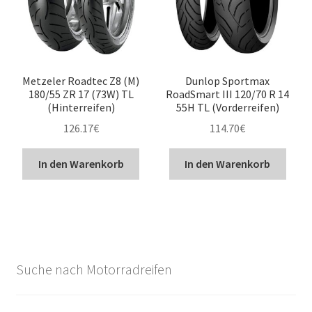
Metzeler Roadtec Z8 (M)
Dunlop Sportmax
180/55 ZR 17 (73W) TL
RoadSmart III 120/70 R 14
(Hinterreifen)
55H TL (Vorderreifen)
126.17
€
114.70
€
In den Warenkorb
In den Warenkorb
Suche nach Motorradreifen