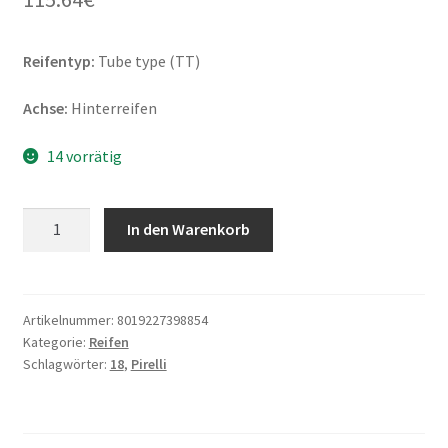
Reifentyp:
Tube type (TT)
Achse:
Hinterreifen
14 vorrätig
Pirelli
In den Warenkorb
MT
21
Rallycross
(M+S)
Artikelnummer:
8019227398854
Kategorie:
Reifen
130/90
Schlagwörter:
18
,
Pirelli
-
18
69R
TT