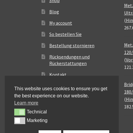
Shop
Met
Blog
Ultr
(Hin
My account
267.
So bestellen Sie
Metz
Bestellung stornieren
120/
Rücksendungen und
(Vor
Rückerstattungen
121.
Kontakt
Brid
This website uses cookies to ensure you get
180/
the best experience on our website.
(Hin
Learn more
182.
Technical
Technical
Marketing
Marketing