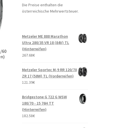
Die Preise enthalten die
österreichische Mehrwertsteuer.
Metzeler ME 888 Marathon
Ultra 280/35 VR 18 (84V) TL
(Hinterreifen)
0/60
267.68
€
en)
Metzeler Sportec M-9 RR 120/70
ZR 17 (58W) TL (Vorderreifen)
121.39
€
Bridgestone G 722 G WSW
180/70 - 15 76H TT
(Hinterreifen)
182.58
€