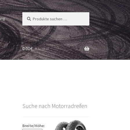
Suchen
Suchen
ung
nach:
0.00
€
0 Artikel
Suche nach Motorradreifen
Breite/Höhe: