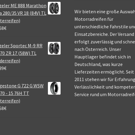
zeler ME 888 Marathon
Wir bieten eine große Auswah
a 280/35 VR 18 (84V) TL
Motorradreifen für
terreifen)
unterschiedliche Fahrstile un
68
€
Einsatzbereiche. Der Versand
erfolgt zuverlässig und schne
eler Sportec M-9 RR
nach Österreich. Unser
70 ZR 17 (58W) TL
Hauptlager befindet sich in
derreifen)
Deutschland, was kurze
39
€
Lieferzeiten ermöglicht. Seit
2011 stehen wir für Erfahrung
gestone G 722 G WSW
Verlässlichkeit und kompete
70 - 15 76H TT
Service rund um Motorradreif
terreifen)
58
€