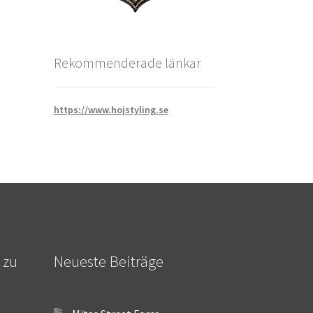
Rekommenderade länkar
https://www.hojstyling.se
 zu
Neueste Beiträge