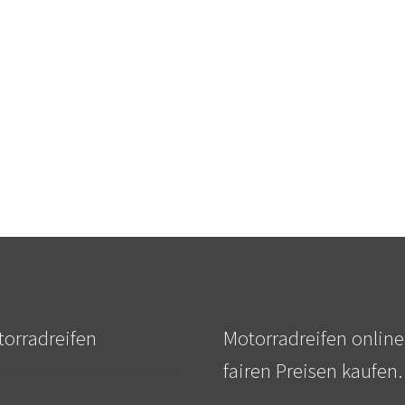
orradreifen
Motorradreifen online
fairen Preisen kaufen.