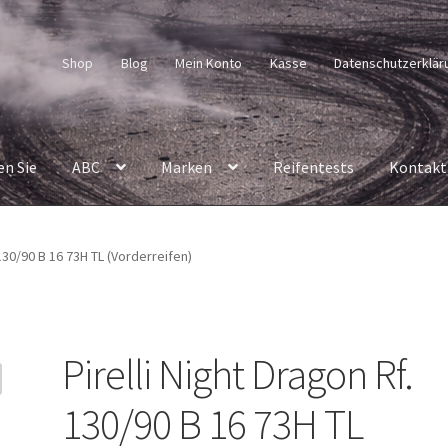
Shop
Blog
Mein Konto
Kasse
Datenschutzerklär
en Sie
ABC
Marken
Reifentests
Kontakt
 130/90 B 16 73H TL (Vorderreifen)
Pirelli Night Dragon Rf.
130/90 B 16 73H TL