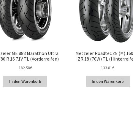
zeler ME 888 Marathon Ultra
Metzeler Roadtec Z8 (M) 16
80 R 16 71V TL (Vorderreifen)
ZR 18 (70W) TL (Hinterreif
182.58
€
133.81
€
In den Warenkorb
In den Warenkorb