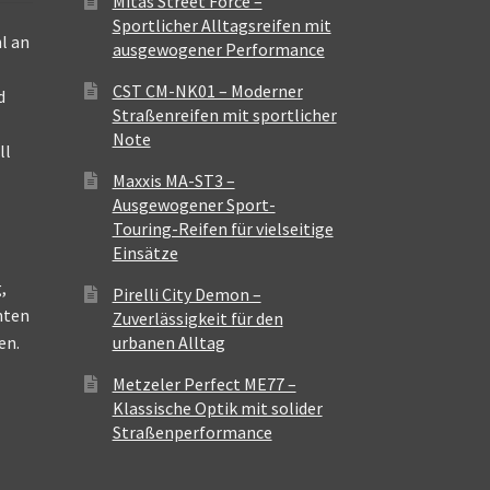
Mitas Street Force –
Sportlicher Alltagsreifen mit
l an
ausgewogener Performance
CST CM-NK01 – Moderner
d
Straßenreifen mit sportlicher
Note
ll
Maxxis MA-ST3 –
Ausgewogener Sport-
Touring-Reifen für vielseitige
Einsätze
,
Pirelli City Demon –
nten
Zuverlässigkeit für den
en.
urbanen Alltag
Metzeler Perfect ME77 –
Klassische Optik mit solider
Straßenperformance