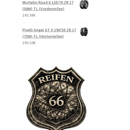
Michelin Road 6 120/70 ZR 17
(58W) TL (Vorderreifen)
143.38
€
Pirelli Angel GT II 190/55 ZR 17
(75W) TL (Hinterreifen)
193.10
€