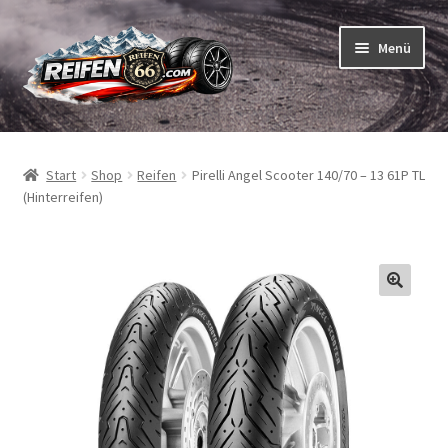
Zur
Zum
Menü
Navigation
Inhalt
springen
springen
Unterm
Reifen
öffnen
Start
Shop
Reifen
Pirelli Angel Scooter 140/70 – 13 61P TL
Unterm
Schläuche
(Hinterreifen)
öffnen
So bestellen Sie
Unterm
ABC
öffnen
Unterm
Marken
öffnen
Reifentests