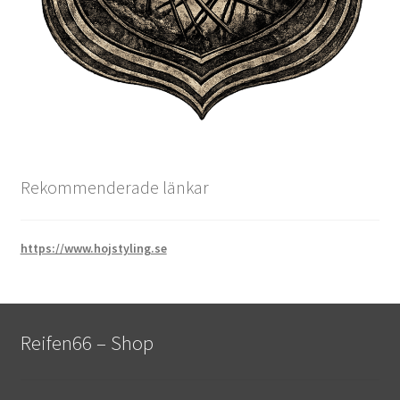
Rekommenderade länkar
https://www.hojstyling.se
Reifen66 – Shop