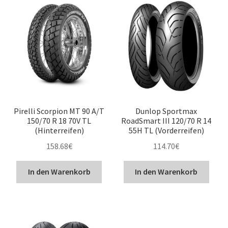
Pirelli Scorpion MT 90 A/T
Dunlop Sportmax
150/70 R 18 70V TL
RoadSmart III 120/70 R 14
(Hinterreifen)
55H TL (Vorderreifen)
158.68
€
114.70
€
In den Warenkorb
In den Warenkorb