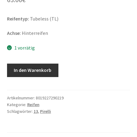
Reifentyp:
Tubeless (TL)
Achse:
Hinterreifen
1 vorrätig
Pirelli
In den Warenkorb
Angel
Scooter
140/70
-
Artikelnummer:
8019227290219
Kategorie:
Reifen
13
Schlagwörter:
13
,
Pirelli
61P
TL
(Hinterreifen)
Menge