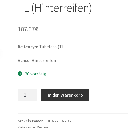
TL (Hinterreifen)
187.37
€
Reifentyp:
Tubeless (TL)
Achse:
Hinterreifen
20 vorrätig
Pirelli
In den Warenkorb
Diablo
Rosso
IV
Corsa
Artikelnummer:
8019227397796
Kategorie:
Reifen
180/55