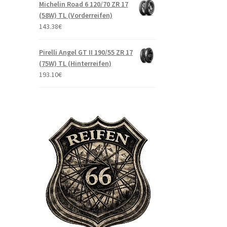
Michelin Road 6 120/70 ZR 17
(58W) TL (Vorderreifen)
143.38
€
Pirelli Angel GT II 190/55 ZR 17
(75W) TL (Hinterreifen)
193.10
€