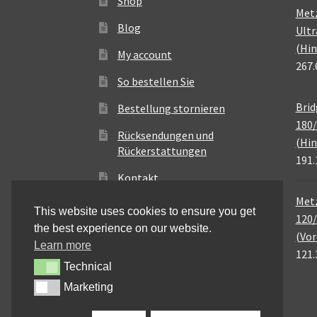
Shop
Met
Blog
Ultr
(Hin
My account
267.
So bestellen Sie
Brid
Bestellung stornieren
180/
Rücksendungen und
(Hin
Rückerstattungen
191.
Kontakt
Metz
This website uses cookies to ensure you get
120/
the best experience on our website.
(Vor
Learn more
121.
Technical
Technical
Marketing
Marketing