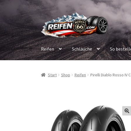
Zur
Zum
Navigation
Inhalt
springen
springen
Reifen
Schläuche
So bestell
Start
Shop
Reifen
Pirelli Diablo Rosso IV 