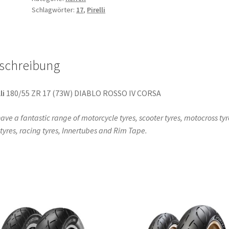
Schlagwörter:
17
,
Pirelli
ZR
17
(73W)
TL
schreibung
(Hinterreifen)
Menge
li
180/55 ZR 17 (73W) DIABLO ROSSO IV CORSA
ave a fantastic range of motorcycle tyres, scooter tyres, motocross tyr
l tyres, racing tyres, Innertubes and Rim Tape.