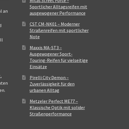
Mitas Street Force –
Sportlicher Alltagsreifen mit
l an
ausgewogener Performance
CST CM-NK01 – Moderner
d
Straßenreifen mit sportlicher
Note
ll
Maxxis MA-ST3 –
Ausgewogener Sport-
Touring-Reifen für vielseitige
Einsätze
,
Pirelli City Demon –
nten
Zuverlässigkeit für den
en.
urbanen Alltag
Metzeler Perfect ME77 –
Klassische Optik mit solider
Straßenperformance