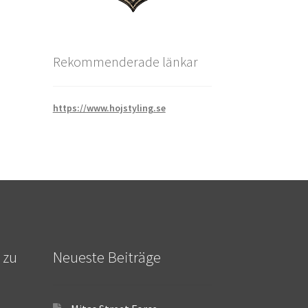
Rekommenderade länkar
https://www.hojstyling.se
 zu
Neueste Beiträge