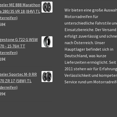
zeler ME 888 Marathon
Wir bieten eine große Auswah
a 280/35 VR 18 (84V) TL
Motorradreifen für
terreifen)
unterschiedliche Fahrstile un
68
€
Einsatzbereiche. Der Versand
erfolgt zuverlässig und schne
gestone G 722 G WSW
nach Österreich. Unser
70 - 15 76H TT
Hauptlager befindet sich in
terreifen)
Deutschland, was kurze
18
€
Lieferzeiten ermöglicht. Seit
2011 stehen wir für Erfahrung
eler Sportec M-9 RR
Verlässlichkeit und kompete
70 ZR 17 (58W) TL
Service rund um Motorradreif
derreifen)
39
€