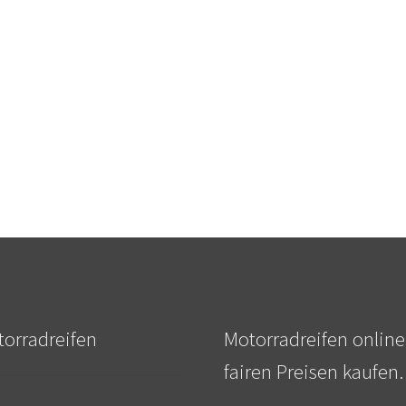
orradreifen
Motorradreifen online
fairen Preisen kaufen.