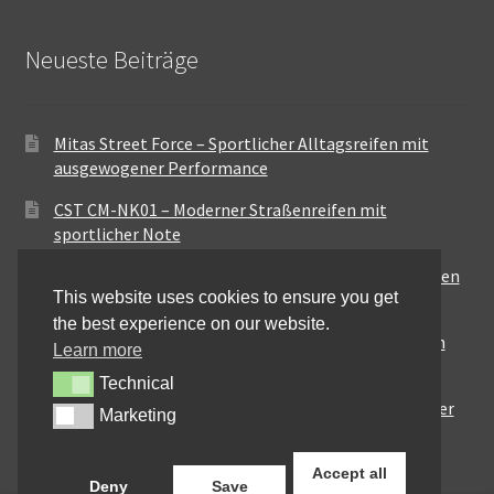
Neueste Beiträge
Mitas Street Force – Sportlicher Alltagsreifen mit
ausgewogener Performance
CST CM-NK01 – Moderner Straßenreifen mit
sportlicher Note
Maxxis MA-ST3 – Ausgewogener Sport-Touring-Reifen
This website uses cookies to ensure you get
für vielseitige Einsätze
the best experience on our website.
Pirelli City Demon – Zuverlässigkeit für den urbanen
Learn more
Alltag
Technical
Technical
Metzeler Perfect ME77 – Klassische Optik mit solider
Marketing
Marketing
Straßenperformance
Accept all
Deny
Save