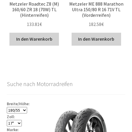
Metzeler Roadtec Z8 (M)
Metzeler ME 888 Marathon
160/60 ZR 18 (70W) TL
Ultra 150/80 R 16 71V TL
(Hinterreifen)
(Vorderreifen)
133.81
€
182.58
€
In den Warenkorb
In den Warenkorb
Suche nach Motorradreifen
Breite/Höhe:
Zoll:
Marke: