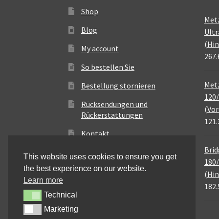
Shop
Met
Blog
Ultr
(Hin
My account
267.
So bestellen Sie
Metz
Bestellung stornieren
120/
Rücksendungen und
(Vor
Rückerstattungen
121.
Kontakt
Brid
This website uses cookies to ensure you get
180/
the best experience on our website.
(Hin
Learn more
182.
Technical
Technical
Marketing
Marketing