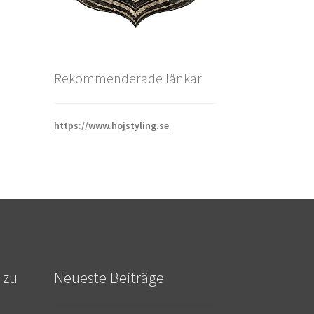
Rekommenderade länkar
https://www.hojstyling.se
 zu
Neueste Beiträge