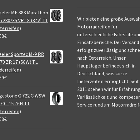
zeler ME 888 Marathon
Wir bieten eine große Auswah
a 280/35 VR 18 (84V) TL
Motorradreifen für
terreifen)
unterschiedliche Fahrstile un
68
€
Einsatzbereiche. Der Versand
erfolgt zuverlässig und schne
eler Sportec M-9 RR
nach Österreich. Unser
70 ZR 17 (58W) TL
Hauptlager befindet sich in
derreifen)
Deutschland, was kurze
39
€
Lieferzeiten ermöglicht. Seit
2011 stehen wir für Erfahrung
gestone G 722 G WSW
Verlässlichkeit und kompete
70 - 15 76H TT
Service rund um Motorradreif
terreifen)
58
€