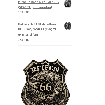
Michelin Road 6 120/70 ZR 17
(58W) TL (Vorderreifen)
143.38
€
Metzeler ME 888 Marathon
Ultra 260/40 VR 18 (84V) TL
(Hinterreifen)
253.34
€