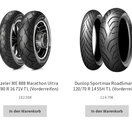
zeler ME 888 Marathon Ultra
Dunlop Sportmax RoadSmart
80 R 16 71V TL (Vorderreifen)
120/70 R 14 55H TL (Vorderre
182.58
€
114.70
€
In den Warenkorb
In den Warenkorb