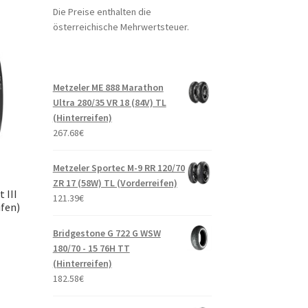
Die Preise enthalten die
österreichische Mehrwertsteuer.
Metzeler ME 888 Marathon
Ultra 280/35 VR 18 (84V) TL
(Hinterreifen)
267.68
€
Metzeler Sportec M-9 RR 120/70
ZR 17 (58W) TL (Vorderreifen)
 III
121.39
€
ifen)
Bridgestone G 722 G WSW
180/70 - 15 76H TT
(Hinterreifen)
182.58
€