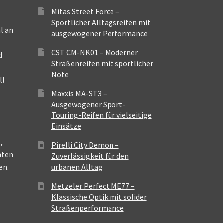
Mitas Street Force –
Sportlicher Alltagsreifen mit
l an
ausgewogener Performance
CST CM-NK01 – Moderner
d
Straßenreifen mit sportlicher
Note
ll
Maxxis MA-ST3 –
Ausgewogener Sport-
Touring-Reifen für vielseitige
Einsätze
,
Pirelli City Demon –
nten
Zuverlässigkeit für den
en.
urbanen Alltag
Metzeler Perfect ME77 –
Klassische Optik mit solider
Straßenperformance