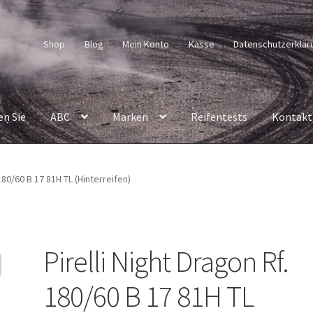
Shop
Blog
Mein Konto
Kasse
Datenschutzerklär
en Sie
ABC
Marken
Reifentests
Kontakt
 180/60 B 17 81H TL (Hinterreifen)
Pirelli Night Dragon Rf.
180/60 B 17 81H TL