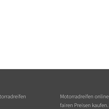
orradreifen
Motorradreifen online
fairen Preisen kaufen.