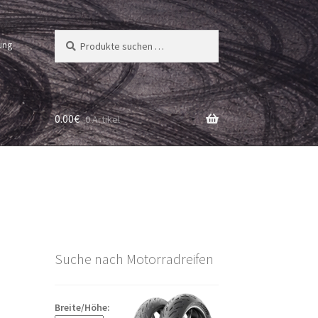
Suchen
Suchen
ung
nach:
0.00
€
0 Artikel
Suche nach Motorradreifen
Breite/Höhe: