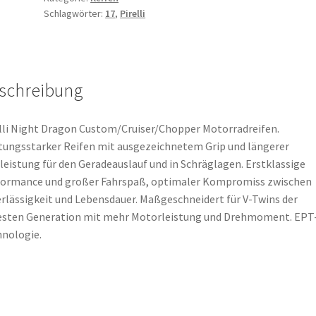
Schlagwörter:
17
,
Pirelli
17
81H
TL
(Hinterreifen)
schreibung
Menge
lli Night Dragon Custom/Cruiser/Chopper Motorradreifen.
tungsstarker Reifen mit ausgezeichnetem Grip und längerer
leistung für den Geradeauslauf und in Schräglagen. Erstklassige
formance und großer Fahrspaß, optimaler Kompromiss zwischen
rlässigkeit und Lebensdauer. Maßgeschneidert für V-Twins der
esten Generation mit mehr Motorleistung und Drehmoment. EPT
nologie.