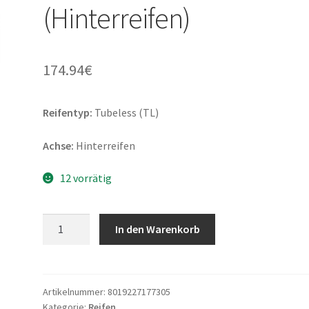
(Hinterreifen)
174.94
€
Reifentyp:
Tubeless (TL)
Achse:
Hinterreifen
12 vorrätig
Pirelli
In den Warenkorb
Night
Dragon
Rf.
180/60
Artikelnummer:
8019227177305
Kategorie:
Reifen
B