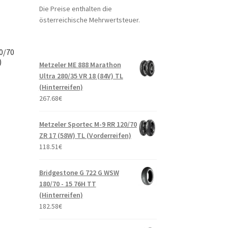
Die Preise enthalten die
österreichische Mehrwertsteuer.
50/70
)
Metzeler ME 888 Marathon
Ultra 280/35 VR 18 (84V) TL
(Hinterreifen)
267.68
€
Metzeler Sportec M-9 RR 120/70
ZR 17 (58W) TL (Vorderreifen)
118.51
€
Bridgestone G 722 G WSW
180/70 - 15 76H TT
(Hinterreifen)
182.58
€