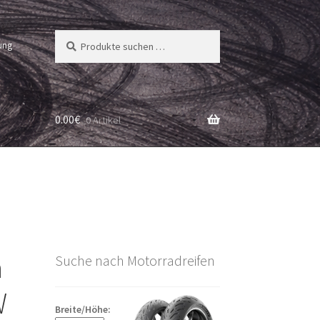
Suchen
Suchen
ung
nach:
0.00
€
0 Artikel
a
Suche nach Motorradreifen
W
Breite/Höhe: