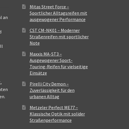
Mitas Street Force –
Sportlicher Alltagsreifen mit
l an
ausgewogener Performance
CST CM-NK01 – Moderner
d
Straßenreifen mit sportlicher
Note
ll
Maxxis MA-ST3 –
Ausgewogener Sport-
Touring-Reifen für vielseitige
Einsätze
,
Pirelli City Demon –
nten
Zuverlässigkeit für den
en.
urbanen Alltag
Metzeler Perfect ME77 –
Klassische Optik mit solider
Straßenperformance