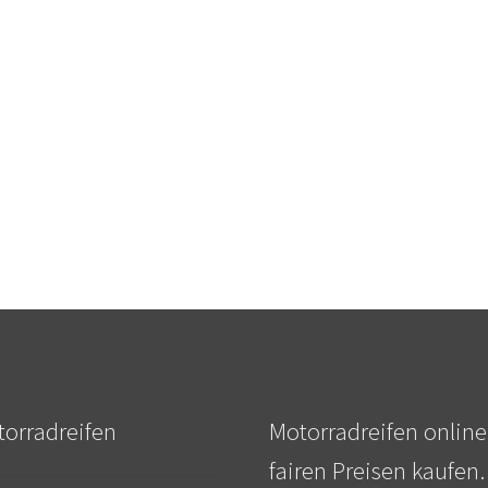
orradreifen
Motorradreifen online
fairen Preisen kaufen.