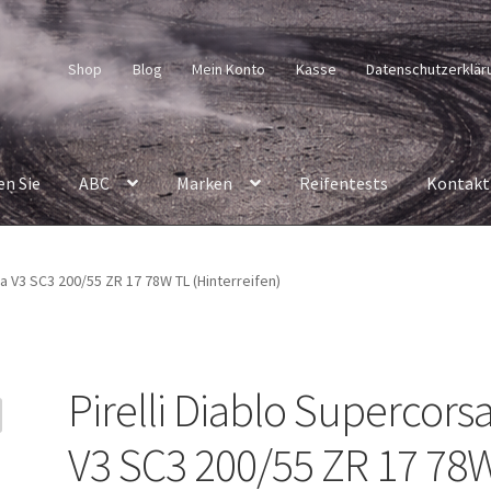
Shop
Blog
Mein Konto
Kasse
Datenschutzerklär
en Sie
ABC
Marken
Reifentests
Kontakt
sa V3 SC3 200/55 ZR 17 78W TL (Hinterreifen)
Pirelli Diablo Supercors
V3 SC3 200/55 ZR 17 78