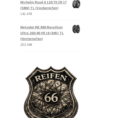
Michelin Road 6 120/70 ZR 17
(58W) TL (Vorderreifen)
141.47
€
Metzeler ME 888 Marathon
Ultra 260/40 VR 18 (84V) TL
(Hinterreifen)
253.34
€