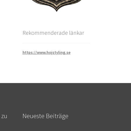
Rekommenderade länkar
https://www.hojstyling.se
 zu
Neueste Beiträge