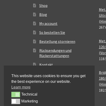
Shop
Met
Blog
Ultr
(Hin
My account
267.
So bestellen Sie
Metz
Bestellung stornieren
120/
Rücksendungen und
(Vor
Rückerstattungen
118.
Kontakt
Brid
This website uses cookies to ensure you get
180/
the best experience on our website.
(Hin
Learn more
182.
Technical
Technical
Marketing
Marketing