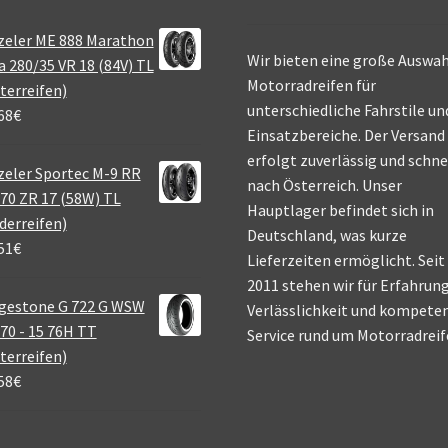
zeler ME 888 Marathon
Wir bieten eine große Auswah
a 280/35 VR 18 (84V) TL
Motorradreifen für
terreifen)
unterschiedliche Fahrstile un
68
€
Einsatzbereiche. Der Versand
erfolgt zuverlässig und schne
eler Sportec M-9 RR
nach Österreich. Unser
70 ZR 17 (58W) TL
Hauptlager befindet sich in
derreifen)
Deutschland, was kurze
51
€
Lieferzeiten ermöglicht. Seit
2011 stehen wir für Erfahrung
gestone G 722 G WSW
Verlässlichkeit und kompete
70 - 15 76H TT
Service rund um Motorradreif
terreifen)
58
€