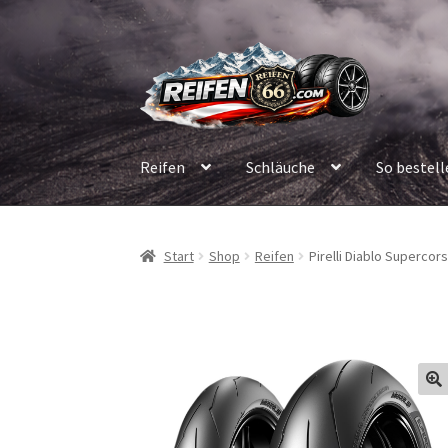
Zur
Zum
Navigation
Inhalt
springen
springen
Reifen
Schläuche
So bestell
Start
Shop
Reifen
Pirelli Diablo Supercor