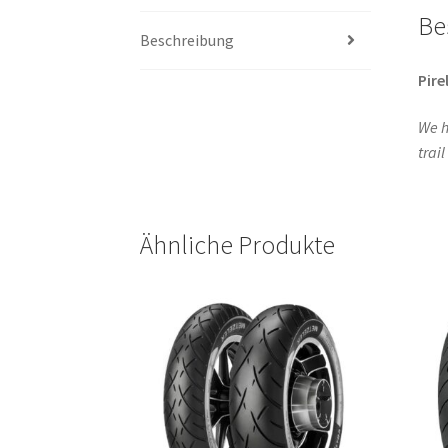
Be
Beschreibung
Pirel
We h
trai
Ähnliche Produkte