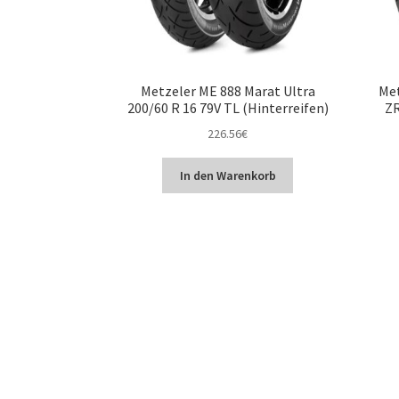
Metzeler ME 888 Marat Ultra
Met
200/60 R 16 79V TL (Hinterreifen)
ZR
226.56
€
In den Warenkorb