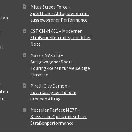
Mitas Street Force –
Sportlicher Alltagsreifen mit
l an
ausgewogener Performance
CST CM-NK01 – Moderner
d
Straßenreifen mit sportlicher
Note
ll
Maxxis MA-ST3 –
Ausgewogener Sport-
Touring-Reifen für vielseitige
Einsätze
,
Pirelli City Demon –
nten
Zuverlässigkeit für den
en.
urbanen Alltag
Metzeler Perfect ME77 –
Klassische Optik mit solider
Straßenperformance