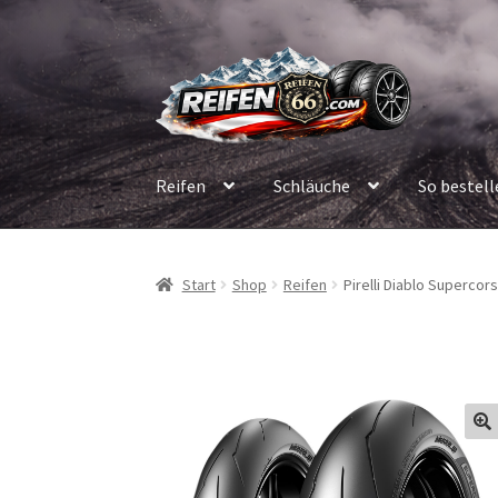
Zur
Zum
Navigation
Inhalt
springen
springen
Reifen
Schläuche
So bestell
Start
Shop
Reifen
Pirelli Diablo Supercor