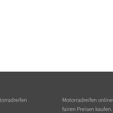
orradreifen
Motorradreifen online
fairen Preisen kaufen.