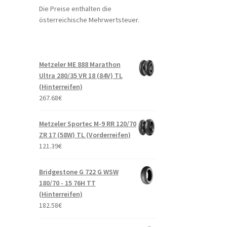
Die Preise enthalten die
österreichische Mehrwertsteuer.
Metzeler ME 888 Marathon
Ultra 280/35 VR 18 (84V) TL
(Hinterreifen)
267.68
€
Metzeler Sportec M-9 RR 120/70
ZR 17 (58W) TL (Vorderreifen)
121.39
€
Bridgestone G 722 G WSW
180/70 - 15 76H TT
(Hinterreifen)
182.58
€