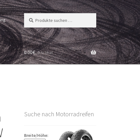
Suchen
Suchen
ung
nach:
0.00
€
0 Artikel
a
Suche nach Motorradreifen
W
Breite/Höhe: