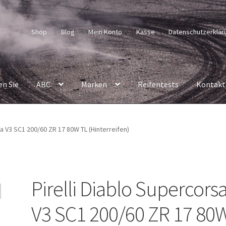
Shop
Blog
Mein Konto
Kasse
Datenschutzerklär
en Sie
ABC
Marken
Reifentests
Kontakt
sa V3 SC1 200/60 ZR 17 80W TL (Hinterreifen)
Pirelli Diablo Supercors
V3 SC1 200/60 ZR 17 80