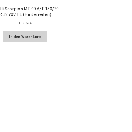
lli Scorpion MT 90 A/T 150/70
R 18 70V TL (Hinterreifen)
158.68
€
In den Warenkorb