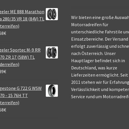
zeler ME 888 Marathon
Wir bieten eine große Auswah
a 280/35 VR 18 (84V) TL
Motorradreifen für
terreifen)
unterschiedliche Fahrstile un
68
€
Einsatzbereiche. Der Versand
erfolgt zuverlässig und schne
eler Sportec M-9 RR
nach Österreich. Unser
70 ZR 17 (58W) TL
Hauptlager befindet sich in
derreifen)
Deutschland, was kurze
39
€
Lieferzeiten ermöglicht. Seit
2011 stehen wir für Erfahrung
gestone G 722 G WSW
Verlässlichkeit und kompete
70 - 15 76H TT
Service rund um Motorradreif
terreifen)
58
€