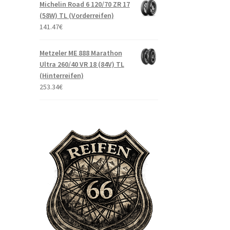
Michelin Road 6 120/70 ZR 17
(58W) TL (Vorderreifen)
141.47
€
Metzeler ME 888 Marathon
Ultra 260/40 VR 18 (84V) TL
(Hinterreifen)
253.34
€