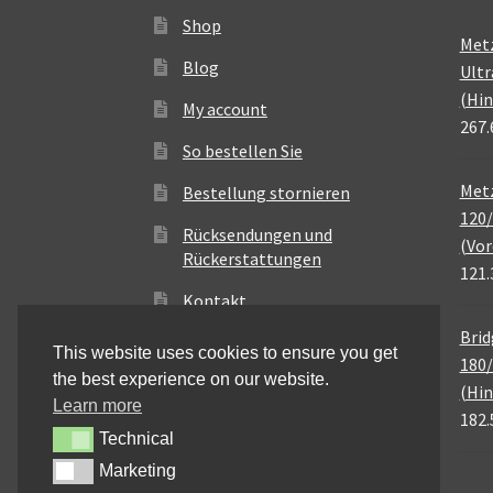
Shop
Met
Blog
Ultr
(Hin
My account
267.
So bestellen Sie
Metz
Bestellung stornieren
120/
Rücksendungen und
(Vor
Rückerstattungen
121.
Kontakt
Brid
This website uses cookies to ensure you get
180/
the best experience on our website.
(Hin
Learn more
182.
Technical
Technical
Marketing
Marketing