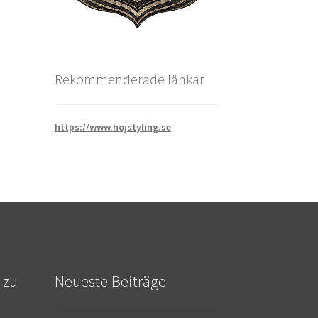
Rekommenderade länkar
https://www.hojstyling.se
 zu
Neueste Beiträge