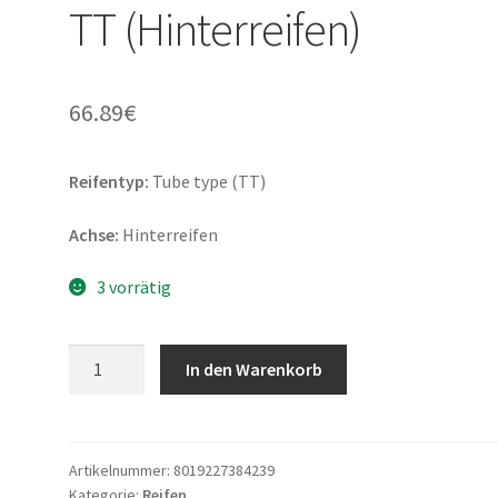
TT (Hinterreifen)
66.89
€
Reifentyp:
Tube type (TT)
Achse:
Hinterreifen
3 vorrätig
Pirelli
In den Warenkorb
Scorpion
MX
32
Mid
Artikelnummer:
8019227384239
Kategorie:
Reifen
Soft