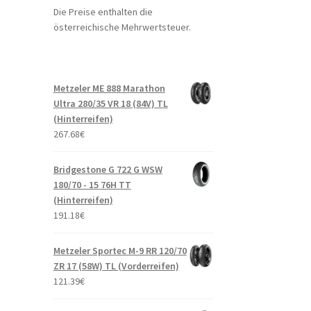
Die Preise enthalten die
österreichische Mehrwertsteuer.
Metzeler ME 888 Marathon
Ultra 280/35 VR 18 (84V) TL
(Hinterreifen)
267.68
€
Bridgestone G 722 G WSW
180/70 - 15 76H TT
(Hinterreifen)
191.18
€
Metzeler Sportec M-9 RR 120/70
ZR 17 (58W) TL (Vorderreifen)
121.39
€