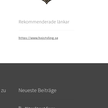
Rekommenderade länkar
https://www.hojstyling.se
 zu
Neueste Beiträge