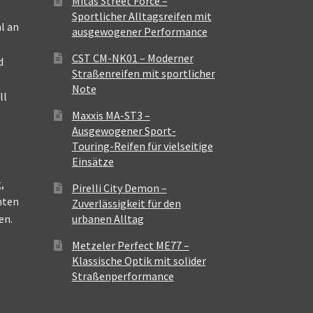
Mitas Street Force –
Sportlicher Alltagsreifen mit
l an
ausgewogener Performance
CST CM-NK01 – Moderner
d
Straßenreifen mit sportlicher
Note
ll
Maxxis MA-ST3 –
Ausgewogener Sport-
Touring-Reifen für vielseitige
Einsätze
,
Pirelli City Demon –
nten
Zuverlässigkeit für den
en.
urbanen Alltag
Metzeler Perfect ME77 –
Klassische Optik mit solider
Straßenperformance