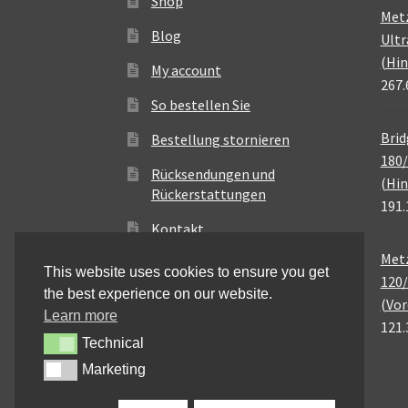
Shop
Met
Blog
Ultr
(Hin
My account
267.
So bestellen Sie
Brid
Bestellung stornieren
180/
Rücksendungen und
(Hin
Rückerstattungen
191.
Kontakt
Metz
This website uses cookies to ensure you get
120/
the best experience on our website.
(Vor
Learn more
121.
Technical
Technical
Marketing
Marketing