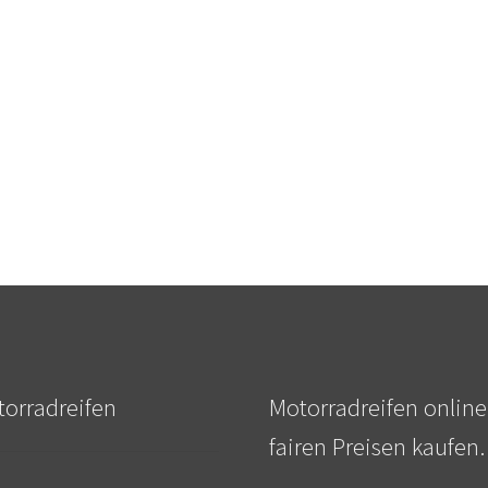
orradreifen
Motorradreifen online
fairen Preisen kaufen.