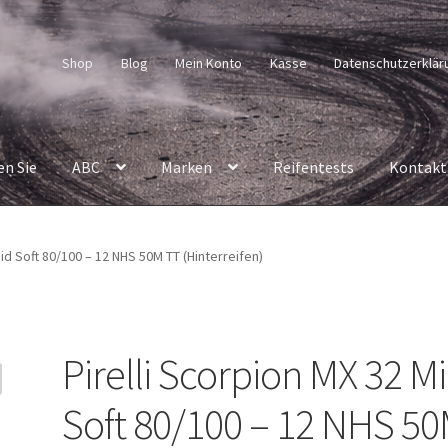
Shop
Blog
Mein Konto
Kasse
Datenschutzerklär
en Sie
ABC
Marken
Reifentests
Kontakt
Mid Soft 80/100 – 12 NHS 50M TT (Hinterreifen)
Pirelli Scorpion MX 32 M
Soft 80/100 – 12 NHS 5