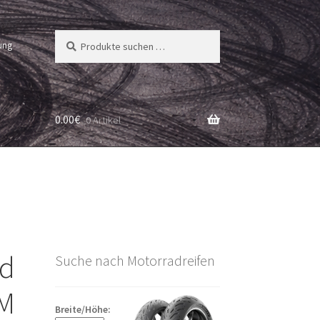
Suchen
Suchen
ung
nach:
0.00
€
0 Artikel
id
Suche nach Motorradreifen
0M
Breite/Höhe: