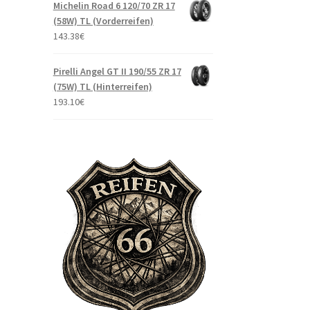
Michelin Road 6 120/70 ZR 17
(58W) TL (Vorderreifen)
143.38
€
Pirelli Angel GT II 190/55 ZR 17
(75W) TL (Hinterreifen)
193.10
€