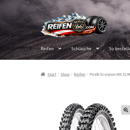
Zur
Zum
Navigation
Inhalt
springen
springen
Reifen
Schläuche
So bestell
Start
Shop
Reifen
Pirelli Scorpion MX 32 