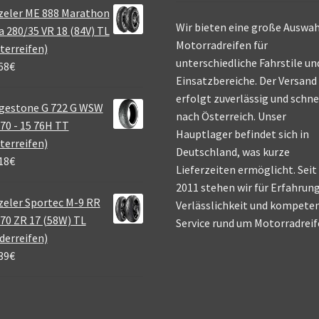
zeler ME 888 Marathon
Wir bieten eine große Auswah
a 280/35 VR 18 (84V) TL
Motorradreifen für
terreifen)
unterschiedliche Fahrstile un
68
€
Einsatzbereiche. Der Versand
erfolgt zuverlässig und schne
gestone G 722 G WSW
nach Österreich. Unser
70 - 15 76H TT
Hauptlager befindet sich in
terreifen)
Deutschland, was kurze
18
€
Lieferzeiten ermöglicht. Seit
2011 stehen wir für Erfahrung
eler Sportec M-9 RR
Verlässlichkeit und kompete
70 ZR 17 (58W) TL
Service rund um Motorradreif
derreifen)
39
€