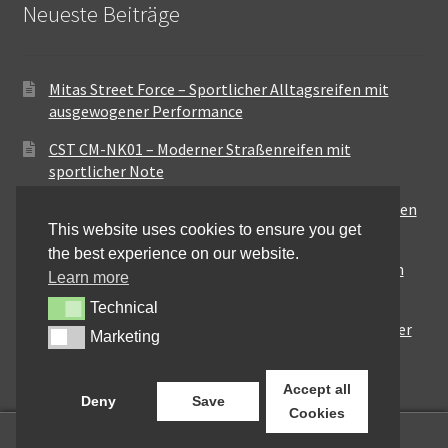
Neueste Beiträge
Mitas Street Force – Sportlicher Alltagsreifen mit
ausgewogener Performance
CST CM-NK01 – Moderner Straßenreifen mit
sportlicher Note
Maxxis MA-ST3 – Ausgewogener Sport-Touring-Reifen
This website uses cookies to ensure you get
für vielseitige Einsätze
the best experience on our website.
Pirelli City Demon – Zuverlässigkeit für den urbanen
Learn more
Alltag
Technical
Technical
Metzeler Perfect ME77 – Klassische Optik mit solider
Marketing
Marketing
Straßenperformance
Accept all
Deny
Save
Cookies
0