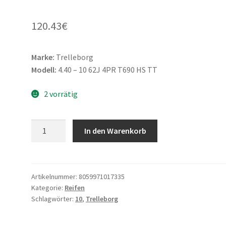
120.43
€
Marke:
Trelleborg
Modell:
4.40 – 10 62J 4PR T690 HS TT
2 vorrätig
Trelleborg
In den Warenkorb
4.40
-
10
62J
Artikelnummer:
8059971017335
Kategorie:
Reifen
4PR
Schlagwörter:
10
,
Trelleborg
T690
HS