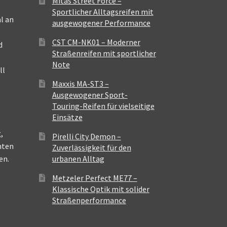
Mitas Street Force –
Sportlicher Alltagsreifen mit
l an
ausgewogener Performance
CST CM-NK01 – Moderner
d
Straßenreifen mit sportlicher
Note
ll
Maxxis MA-ST3 –
Ausgewogener Sport-
Touring-Reifen für vielseitige
Einsätze
,
Pirelli City Demon –
nten
Zuverlässigkeit für den
en.
urbanen Alltag
Metzeler Perfect ME77 –
Klassische Optik mit solider
Straßenperformance