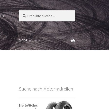
Suchen
Suchen
ung
nach:
0.00
€
0 Artikel
Suche nach Motorradreifen
Breite/Höhe: