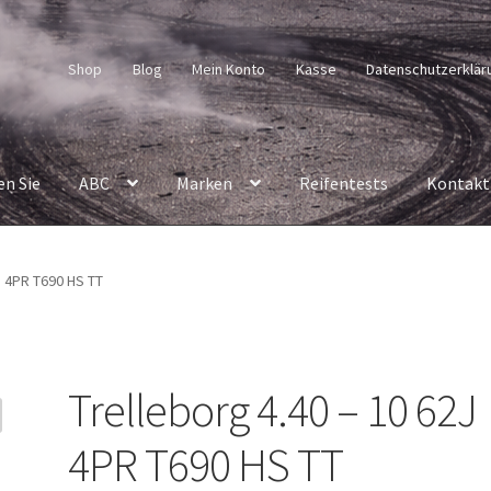
Shop
Blog
Mein Konto
Kasse
Datenschutzerklär
en Sie
ABC
Marken
Reifentests
Kontakt
J 4PR T690 HS TT
Trelleborg 4.40 – 10 62J
4PR T690 HS TT