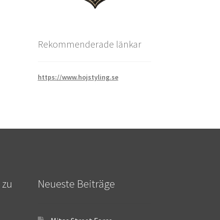
Rekommenderade länkar
https://www.hojstyling.se
 zu
Neueste Beiträge