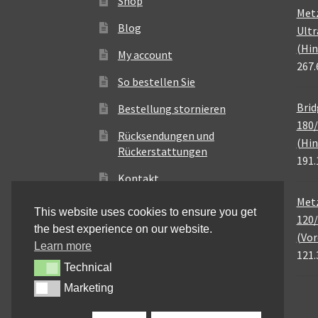
Shop
Met
Blog
Ultr
(Hin
My account
267.
So bestellen Sie
Brid
Bestellung stornieren
180/
Rücksendungen und
(Hin
Rückerstattungen
191.
Kontakt
Metz
This website uses cookies to ensure you get
120/
the best experience on our website.
(Vor
Learn more
121.
Technical
Technical
Marketing
Marketing