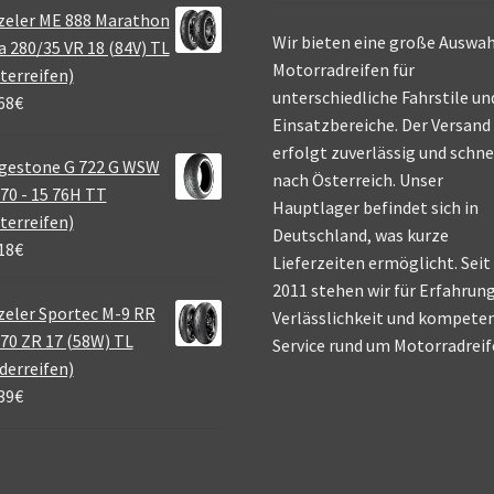
zeler ME 888 Marathon
Wir bieten eine große Auswah
a 280/35 VR 18 (84V) TL
Motorradreifen für
terreifen)
unterschiedliche Fahrstile un
68
€
Einsatzbereiche. Der Versand
erfolgt zuverlässig und schne
gestone G 722 G WSW
nach Österreich. Unser
70 - 15 76H TT
Hauptlager befindet sich in
terreifen)
Deutschland, was kurze
18
€
Lieferzeiten ermöglicht. Seit
2011 stehen wir für Erfahrung
eler Sportec M-9 RR
Verlässlichkeit und kompete
70 ZR 17 (58W) TL
Service rund um Motorradreif
derreifen)
39
€