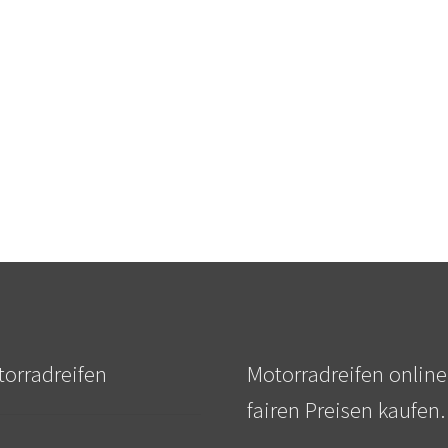
orradreifen
Motorradreifen online
fairen Preisen kaufen.