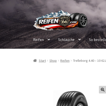
Zur
Zum
Navigation
Inhalt
springen
springen
Reifen
Schläuche
So bestell
Start
Shop
Reifen
Trelleborg 4.40 – 10 62