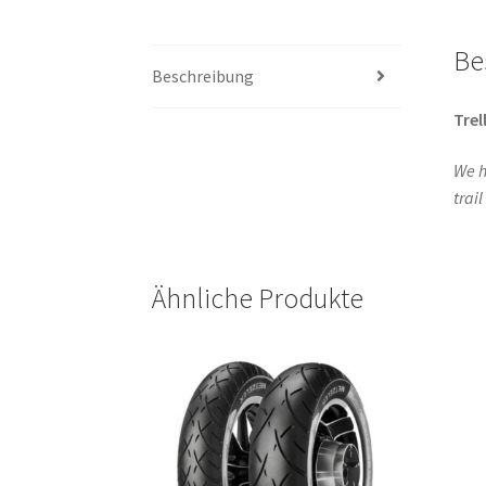
Be
Beschreibung
Trel
We h
trai
Ähnliche Produkte