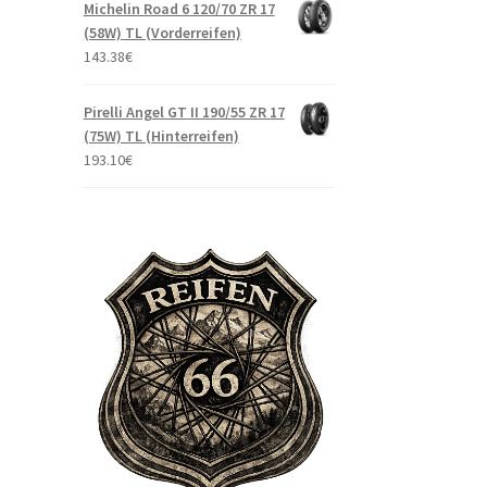
Michelin Road 6 120/70 ZR 17
(58W) TL (Vorderreifen)
143.38
€
Pirelli Angel GT II 190/55 ZR 17
(75W) TL (Hinterreifen)
193.10
€