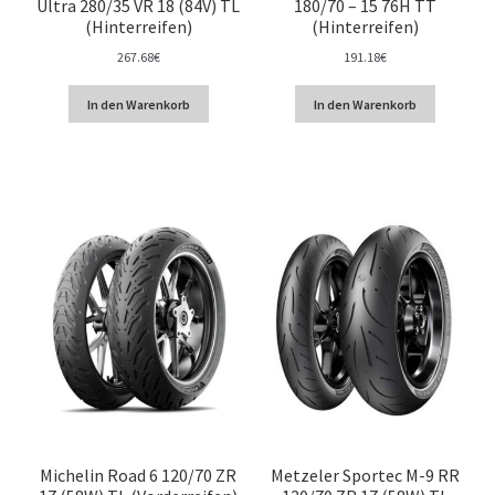
Ultra 280/35 VR 18 (84V) TL
180/70 – 15 76H TT
(Hinterreifen)
(Hinterreifen)
267.68
€
191.18
€
In den Warenkorb
In den Warenkorb
Michelin Road 6 120/70 ZR
Metzeler Sportec M-9 RR