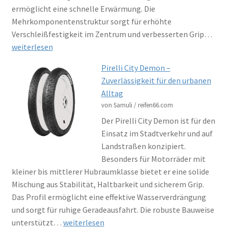
ermöglicht eine schnelle Erwärmung. Die
Mehrkomponentenstruktur sorgt für erhöhte
Max
Verschleißfestigkeit im Zentrum und verbesserten Grip…
MA-
weiterlesen
ST3
Pirelli City Demon –
–
Zuverlässigkeit für den urbanen
Aus
Alltag
Spo
von Samuli / reifen66.com
Tou
Der Pirelli City Demon ist für den
Rei
Einsatz im Stadtverkehr und auf
für
Landstraßen konzipiert.
viel
Besonders für Motorräder mit
Ein
kleiner bis mittlerer Hubraumklasse bietet er eine solide
Mischung aus Stabilität, Haltbarkeit und sicherem Grip.
Das Profil ermöglicht eine effektive Wasserverdrängung
und sorgt für ruhige Geradeausfahrt. Die robuste Bauweise
Pirelli
unterstützt…
weiterlesen