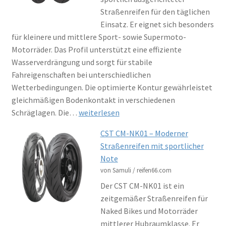
Straßenreifen für den täglichen
Einsatz. Er eignet sich besonders
für kleinere und mittlere Sport- sowie Supermoto-
Motorräder. Das Profil unterstützt eine effiziente
Wasserverdrängung und sorgt für stabile
Fahreigenschaften bei unterschiedlichen
Wetterbedingungen. Die optimierte Kontur gewährleistet
gleichmäßigen Bodenkontakt in verschiedenen
Mitas
Schräglagen. Die…
weiterlesen
Street
CST CM-NK01 – Moderner
Force
Straßenreifen mit sportlicher
–
Note
Sportlicher
von Samuli / reifen66.com
Alltagsreifen
Der CST CM-NK01 ist ein
mit
zeitgemäßer Straßenreifen für
ausgewogener
Naked Bikes und Motorräder
Performance
mittlerer Hubraumklasse. Er