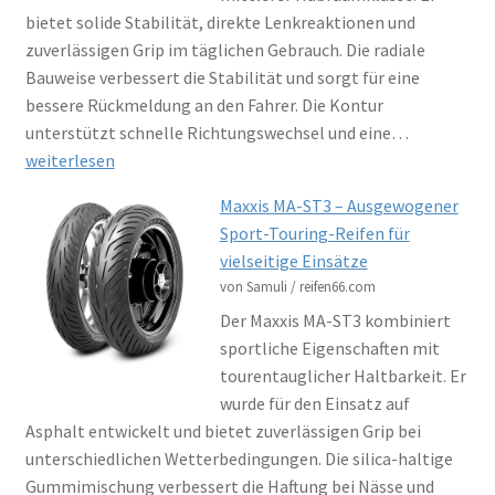
bietet solide Stabilität, direkte Lenkreaktionen und
zuverlässigen Grip im täglichen Gebrauch. Die radiale
Bauweise verbessert die Stabilität und sorgt für eine
bessere Rückmeldung an den Fahrer. Die Kontur
CST
unterstützt schnelle Richtungswechsel und eine…
CM-
weiterlesen
NK01
Maxxis MA-ST3 – Ausgewogener
–
Sport-Touring-Reifen für
Moderner
vielseitige Einsätze
Straßenrei
von Samuli / reifen66.com
mit
Der Maxxis MA-ST3 kombiniert
sportliche
sportliche Eigenschaften mit
Note
tourentauglicher Haltbarkeit. Er
wurde für den Einsatz auf
Asphalt entwickelt und bietet zuverlässigen Grip bei
unterschiedlichen Wetterbedingungen. Die silica-haltige
Gummimischung verbessert die Haftung bei Nässe und