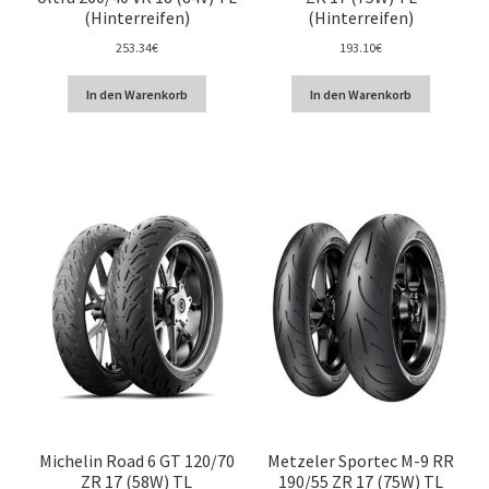
(Hinterreifen)
(Hinterreifen)
253.34
€
193.10
€
In den Warenkorb
In den Warenkorb
Michelin Road 6 GT 120/70
Metzeler Sportec M-9 RR
ZR 17 (58W) TL
190/55 ZR 17 (75W) TL