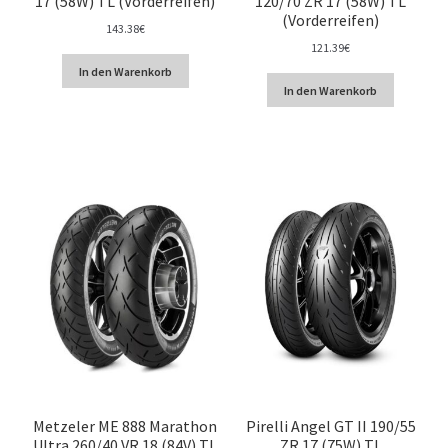
17 (58W) TL (Vorderreifen)
120/70 ZR 17 (58W) TL
(Vorderreifen)
143.38
€
121.39
€
In den Warenkorb
In den Warenkorb
Metzeler ME 888 Marathon
Pirelli Angel GT II 190/55
Ultra 260/40 VR 18 (84V) TL
ZR 17 (75W) TL