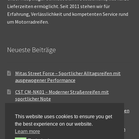
Lieferzeiten ermöglicht. Seit 2011 stehen wir für
Erfahrung, Verlässlichkeit und kompetenten Service rund
um Motorradreifen.
Neueste Beiträge
Mitas Street Force – Sportlicher Alltagsreifen mit
ausgewogener Performance
CST CM-NK01 – Moderner Straßenreifen mit
sportlicher Note
Maxxis MA-ST3 – Ausgewogener Sport-Touring-Reifen
This website uses cookies to ensure you get
für vielseitige Einsätze
the best experience on our website.
Pirelli City Demon – Zuverlässigkeit für den urbanen
Learn more
Alltag