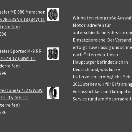
zeler ME 888 Marathon
Wir bieten eine große Auswah
a 280/35 VR 18 (84V) TL
Motorradreifen für
terreifen)
unterschiedliche Fahrstile un
68
€
Einsatzbereiche. Der Versand
erfolgt zuverlässig und schne
eler Sportec M-9 RR
nach Österreich. Unser
70 ZR 17 (58W) TL
Hauptlager befindet sich in
derreifen)
Deutschland, was kurze
39
€
Lieferzeiten ermöglicht. Seit
2011 stehen wir für Erfahrung
gestone G 722 G WSW
Verlässlichkeit und kompete
70 - 15 76H TT
Service rund um Motorradreif
terreifen)
58
€