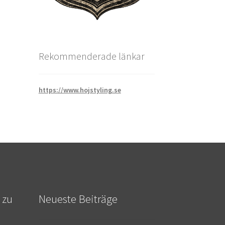
Rekommenderade länkar
https://www.hojstyling.se
 zu
Neueste Beiträge