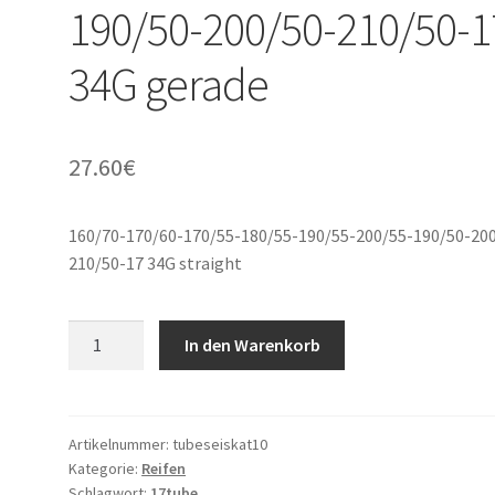
190/50-200/50-210/50-1
34G gerade
27.60
€
160/70-170/60-170/55-180/55-190/55-200/55-190/50-20
210/50-17 34G straight
160/70-
In den Warenkorb
170/60-
170/55-
180/55-
190/55-
Artikelnummer:
tubeseiskat10
Kategorie:
Reifen
200/55-
Schlagwort:
17tube