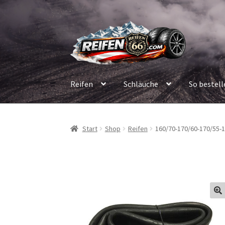
Zur
Zum
Navigation
Inhalt
springen
springen
Reifen
Schläuche
So bestell
Start
Shop
Reifen
160/70-170/60-170/55-