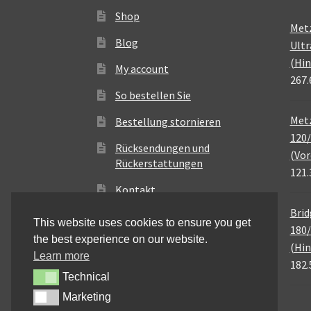
Shop
Met
Blog
Ultr
(Hin
My account
267.
So bestellen Sie
Metz
Bestellung stornieren
120/
Rücksendungen und
(Vor
Rückerstattungen
121.
Kontakt
Brid
This website uses cookies to ensure you get
180/
the best experience on our website.
(Hin
Learn more
182.
Technical
Technical
Marketing
Marketing