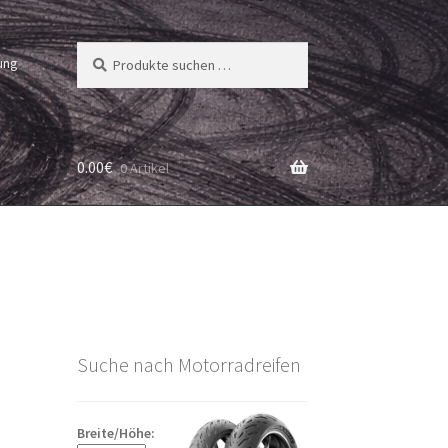
Suchen
Suchen
ung
nach:
0.00
€
0 Artikel
Suche nach Motorradreifen
Breite/Höhe: