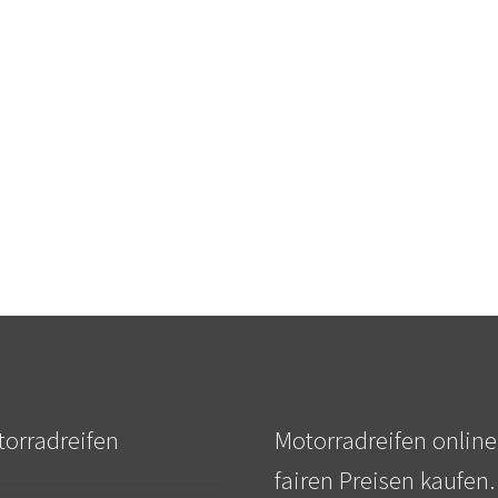
orradreifen
Motorradreifen online
fairen Preisen kaufen.