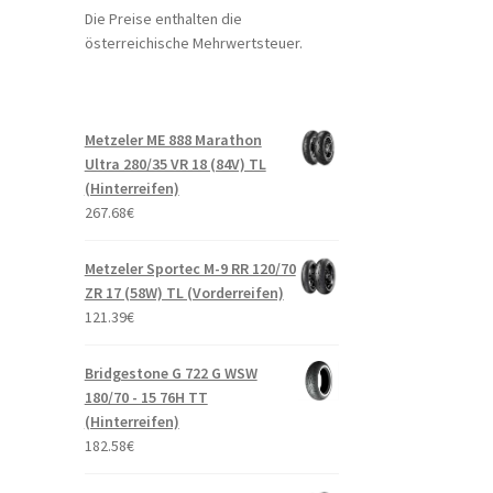
Die Preise enthalten die
österreichische Mehrwertsteuer.
Metzeler ME 888 Marathon
Ultra 280/35 VR 18 (84V) TL
(Hinterreifen)
267.68
€
Metzeler Sportec M-9 RR 120/70
ZR 17 (58W) TL (Vorderreifen)
121.39
€
Bridgestone G 722 G WSW
180/70 - 15 76H TT
(Hinterreifen)
182.58
€