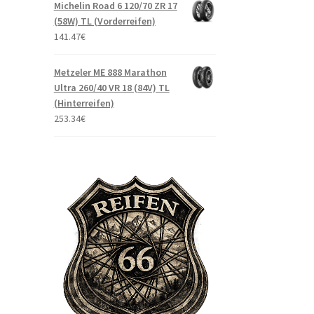
Michelin Road 6 120/70 ZR 17
(58W) TL (Vorderreifen)
141.47
€
Metzeler ME 888 Marathon
Ultra 260/40 VR 18 (84V) TL
(Hinterreifen)
253.34
€