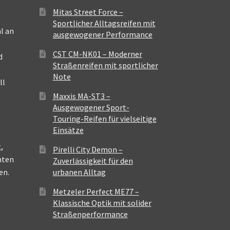
Mitas Street Force –
Sportlicher Alltagsreifen mit
l an
ausgewogener Performance
CST CM-NK01 – Moderner
d
Straßenreifen mit sportlicher
Note
ll
Maxxis MA-ST3 –
Ausgewogener Sport-
Touring-Reifen für vielseitige
Einsätze
,
Pirelli City Demon –
nten
Zuverlässigkeit für den
en.
urbanen Alltag
Metzeler Perfect ME77 –
Klassische Optik mit solider
Straßenperformance