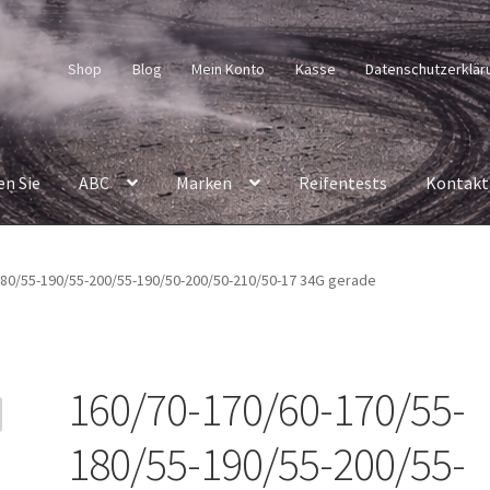
Shop
Blog
Mein Konto
Kasse
Datenschutzerklär
en Sie
ABC
Marken
Reifentests
Kontakt
180/55-190/55-200/55-190/50-200/50-210/50-17 34G gerade
160/70-170/60-170/55-
180/55-190/55-200/55-