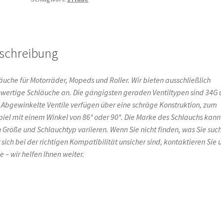
190/50-
200/50-
210/50-
17
schreibung
34G
gerade
Menge
äuche für Motorräder, Mopeds und Roller. Wir bieten ausschließlich
wertige Schläuche an. Die gängigsten geraden Ventiltypen sind 34G
 Abgewinkelte Ventile verfügen über eine schräge Konstruktion, zum
piel mit einem Winkel von 86° oder 90°. Die Marke des Schlauchs kann
 Größe und Schlauchtyp variieren. Wenn Sie nicht finden, was Sie suc
 sich bei der richtigen Kompatibilität unsicher sind, kontaktieren Sie 
e – wir helfen Ihnen weiter.