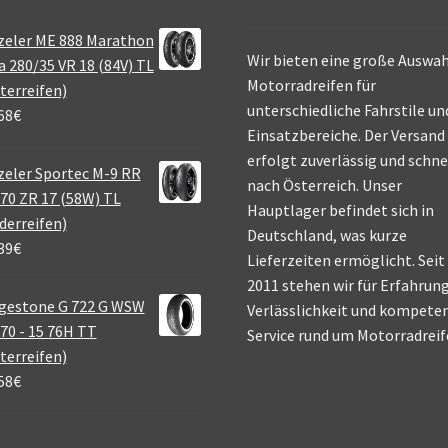
zeler ME 888 Marathon
Wir bieten eine große Auswah
a 280/35 VR 18 (84V) TL
Motorradreifen für
terreifen)
unterschiedliche Fahrstile un
68
€
Einsatzbereiche. Der Versand
erfolgt zuverlässig und schne
eler Sportec M-9 RR
nach Österreich. Unser
70 ZR 17 (58W) TL
Hauptlager befindet sich in
derreifen)
Deutschland, was kurze
39
€
Lieferzeiten ermöglicht. Seit
2011 stehen wir für Erfahrung
gestone G 722 G WSW
Verlässlichkeit und kompete
70 - 15 76H TT
Service rund um Motorradreif
terreifen)
58
€