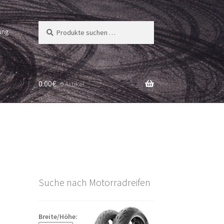
Suchen
Suchen
ung
nach:
0.00
€
0 Artikel
Suche nach Motorradreifen
Breite/Höhe: