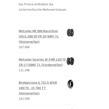
Die Preise enthalten die
österreichische Mehrwertsteuer.
Metzeler ME 888 Marathon
Ultra 280/35 VR 18 (84V) TL
(Hinterreifen)
267.68
€
Metzeler Sportec M-9 RR 120/70
ZR 17 (58W) TL (Vorderreifen)
121.39
€
Bridgestone G 722 G WSW
180/70 - 15 76H TT
(Hinterreifen)
182.58
€