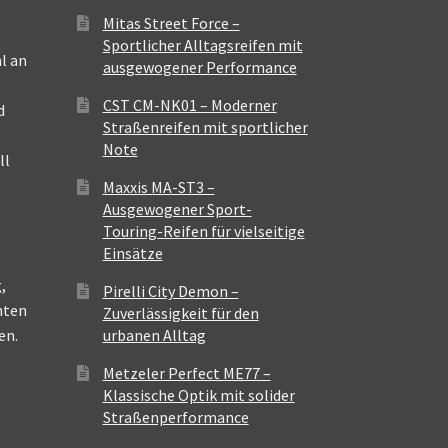
Mitas Street Force –
Sportlicher Alltagsreifen mit
l an
ausgewogener Performance
CST CM-NK01 – Moderner
d
Straßenreifen mit sportlicher
Note
ll
Maxxis MA-ST3 –
Ausgewogener Sport-
Touring-Reifen für vielseitige
Einsätze
,
Pirelli City Demon –
nten
Zuverlässigkeit für den
en.
urbanen Alltag
Metzeler Perfect ME77 –
Klassische Optik mit solider
Straßenperformance