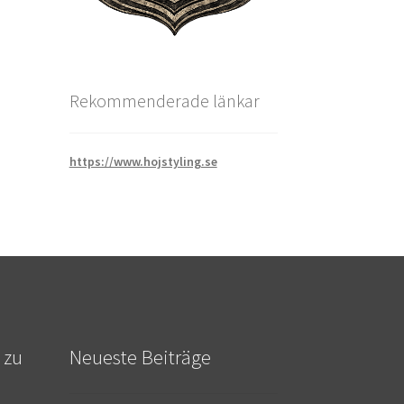
Rekommenderade länkar
https://www.hojstyling.se
 zu
Neueste Beiträge