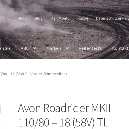
Shop
Blog
Mein Konto
Kasse
Datenschutzerklär
en Sie
ABC
Marken
Reifentests
Kontakt
/80 – 18 (58V) TL (Vorder-/Hinterreifen)
Avon Roadrider MKII
110/80 – 18 (58V) TL