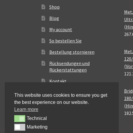
Shop
Met
Blog
Ultr
(Hin
My account
267.
So bestellen Sie
Metz
Bestellung stornieren
120/
Rücksendungen und
(Vor
Rückerstattungen
121.
Kontakt
Brid
This website uses cookies to ensure you get
180/
the best experience on our website.
(Hin
Learn more
182.
Technical
Technical
Marketing
Marketing