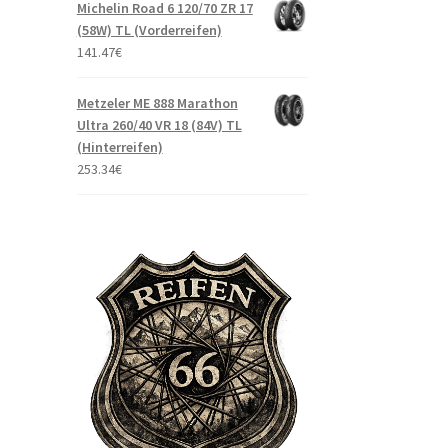
Michelin Road 6 120/70 ZR 17
(58W) TL (Vorderreifen)
141.47
€
Metzeler ME 888 Marathon
Ultra 260/40 VR 18 (84V) TL
(Hinterreifen)
253.34
€