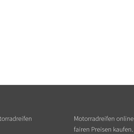
orradreifen
Motorradreifen online
fairen Preisen kaufen.