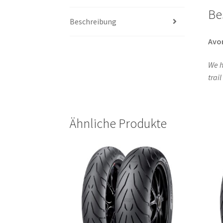
Be
Beschreibung
Avo
We h
trai
Ähnliche Produkte