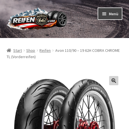
Zur
Zum
Menü
Navigation
Inhalt
springen
springen
Unterm
Reifen
öffnen
Start
Shop
Reifen
Avon 110/90 – 19 62H COBRA CHROME
Unterm
Schläuche
TL (Vorderreifen)
öffnen
So bestellen Sie
Unterm
ABC
öffnen
Unterm
Marken
öffnen
Reifentests