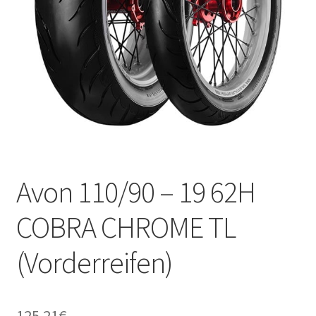
Kontakt
Avon 110/90 – 19 62H
COBRA CHROME TL
(Vorderreifen)
125.21
€