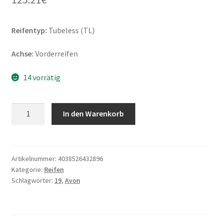
Reifentyp:
Tubeless (TL)
Achse:
Vorderreifen
14 vorrätig
Avon
In den Warenkorb
110/90
-
19
62H
Artikelnummer:
4038526432896
Kategorie:
Reifen
COBRA
Schlagwörter:
19
,
Avon
CHROME
TL
(Vorderreifen)
Menge