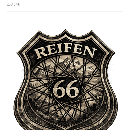
253.34
€