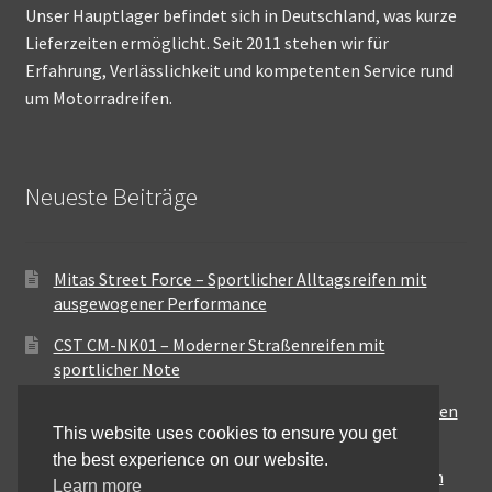
Unser Hauptlager befindet sich in Deutschland, was kurze
Lieferzeiten ermöglicht. Seit 2011 stehen wir für
Erfahrung, Verlässlichkeit und kompetenten Service rund
um Motorradreifen.
Neueste Beiträge
Mitas Street Force – Sportlicher Alltagsreifen mit
ausgewogener Performance
CST CM-NK01 – Moderner Straßenreifen mit
sportlicher Note
Maxxis MA-ST3 – Ausgewogener Sport-Touring-Reifen
This website uses cookies to ensure you get
für vielseitige Einsätze
the best experience on our website.
Pirelli City Demon – Zuverlässigkeit für den urbanen
Learn more