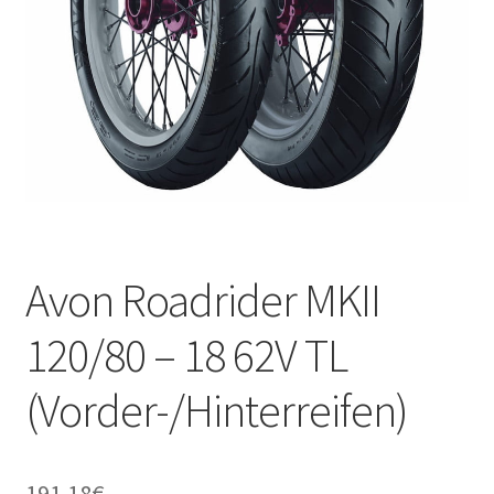
Kontakt
Avon Roadrider MKII
120/80 – 18 62V TL
(Vorder-/Hinterreifen)
191.18
€