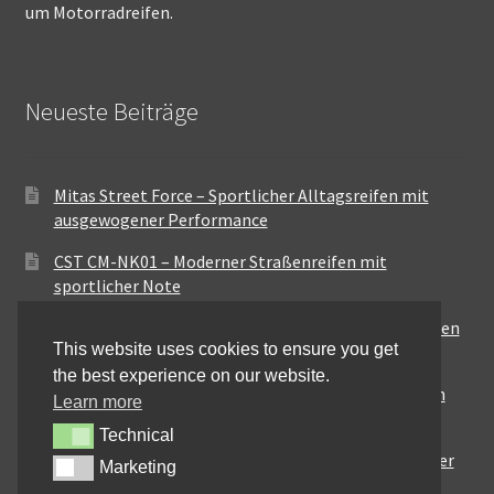
um Motorradreifen.
Neueste Beiträge
Mitas Street Force – Sportlicher Alltagsreifen mit
ausgewogener Performance
CST CM-NK01 – Moderner Straßenreifen mit
sportlicher Note
Maxxis MA-ST3 – Ausgewogener Sport-Touring-Reifen
This website uses cookies to ensure you get
für vielseitige Einsätze
the best experience on our website.
Pirelli City Demon – Zuverlässigkeit für den urbanen
Learn more
Alltag
Technical
Technical
Metzeler Perfect ME77 – Klassische Optik mit solider
Marketing
Marketing
Straßenperformance