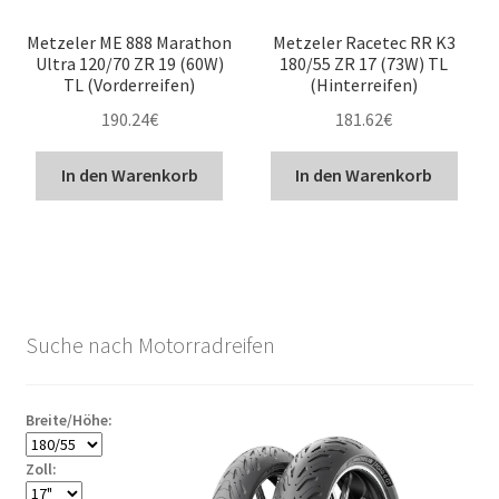
Metzeler ME 888 Marathon
Metzeler Racetec RR K3
Ultra 120/70 ZR 19 (60W)
180/55 ZR 17 (73W) TL
TL (Vorderreifen)
(Hinterreifen)
190.24
€
181.62
€
In den Warenkorb
In den Warenkorb
Suche nach Motorradreifen
Breite/Höhe:
Zoll: