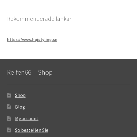
Rekommenderade länkar
https://www.hojstyling.se
Reifen66 – Shop
Shop
Blog
My account
So bestellen Sie