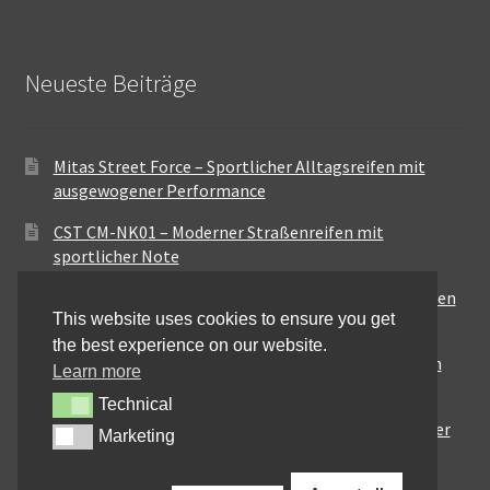
Neueste Beiträge
Mitas Street Force – Sportlicher Alltagsreifen mit
ausgewogener Performance
CST CM-NK01 – Moderner Straßenreifen mit
sportlicher Note
Maxxis MA-ST3 – Ausgewogener Sport-Touring-Reifen
This website uses cookies to ensure you get
für vielseitige Einsätze
the best experience on our website.
Pirelli City Demon – Zuverlässigkeit für den urbanen
Learn more
Alltag
Technical
Technical
Metzeler Perfect ME77 – Klassische Optik mit solider
Marketing
Marketing
Straßenperformance