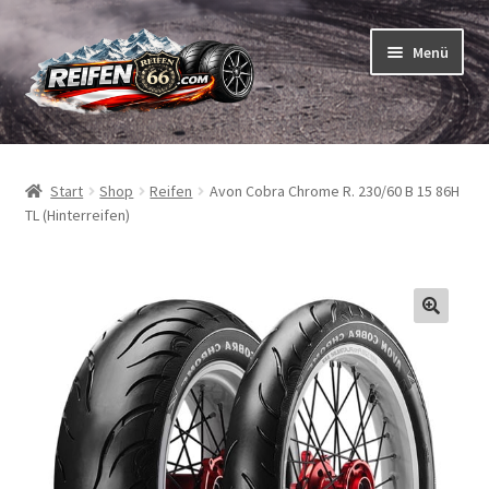
Zur
Zum
Menü
Navigation
Inhalt
springen
springen
Unterm
Reifen
öffnen
Start
Shop
Reifen
Avon Cobra Chrome R. 230/60 B 15 86H
Unterm
Schläuche
TL (Hinterreifen)
öffnen
So bestellen Sie
Unterm
ABC
öffnen
Unterm
Marken
öffnen
Reifentests