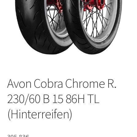
Kontakt
Avon Cobra Chrome R.
230/60 B 15 86H TL
(Hinterreifen)
305.83
€