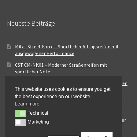
Neueste Beiträge
Mitas Street Force – Sportlicher Alltagsreifen mit
ausgewogener Performance
CST CM-NK01 – Moderner Straßenreifen mit
sportlicher Note
Maxxis MA-ST3 – Ausgewogener Sport-Touring-Reifen
This website uses cookies to ensure you get
für vielseitige Einsätze
the best experience on our website.
Pirelli City Demon – Zuverlässigkeit für den urbanen
Learn more
Alltag
Technical
Technical
Metzeler Perfect ME77 – Klassische Optik mit solider
Marketing
Marketing
Straßenperformance