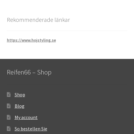
Rekommenderade länkar
https://www.hojstyling.se
Reifen66 – Shop
Shop
Blog
My account
So bestellen Sie