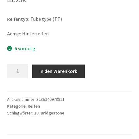
Reifentyp:
Tube type (TT)
Achse:
Hinterreifen
6 vorrätig
Bridgestone
In den Warenkorb
X
10
100/90
-
Artikelnummer:
3286340978811
Kategorie:
Reifen
19
Schlagwörter:
19
,
Bridgestone
57M
NHS
TT
(Hinterreifen)