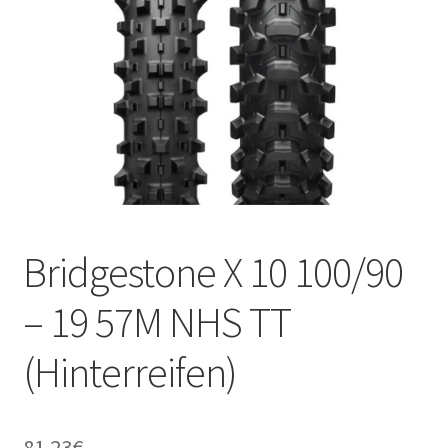
Kontakt
Bridgestone X 10 100/90
– 19 57M NHS TT
(Hinterreifen)
81.23
€