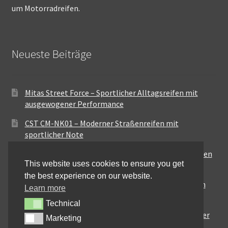
um Motorradreifen.
Neueste Beiträge
Mitas Street Force – Sportlicher Alltagsreifen mit
ausgewogener Performance
CST CM-NK01 – Moderner Straßenreifen mit
sportlicher Note
Maxxis MA-ST3 – Ausgewogener Sport-Touring-Reifen
This website uses cookies to ensure you get
für vielseitige Einsätze
the best experience on our website.
Pirelli City Demon – Zuverlässigkeit für den urbanen
Learn more
Alltag
Technical
Technical
Metzeler Perfect ME77 – Klassische Optik mit solider
Marketing
Marketing
Straßenperformance