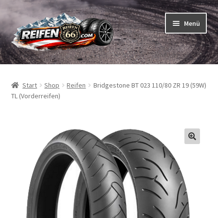
Zur
Zum
Menü
Navigation
Inhalt
springen
springen
Unterm
Reifen
öffnen
Start
Shop
Reifen
Bridgestone BT 023 110/80 ZR 19 (59W)
Unterm
Schläuche
TL (Vorderreifen)
öffnen
So bestellen Sie
Unterm
ABC
öffnen
Unterm
Marken
öffnen
Reifentests