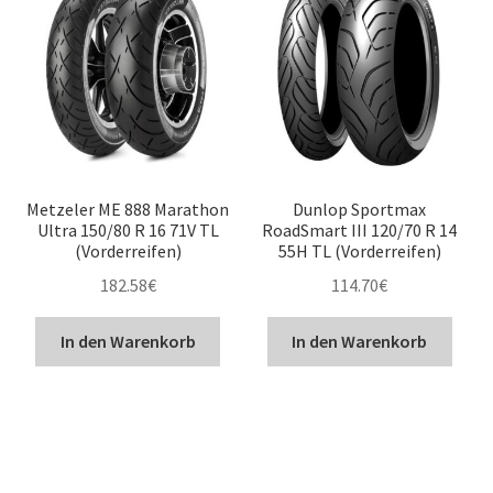
Metzeler ME 888 Marathon
Dunlop Sportmax
Ultra 150/80 R 16 71V TL
RoadSmart III 120/70 R 14
(Vorderreifen)
55H TL (Vorderreifen)
182.58
€
114.70
€
In den Warenkorb
In den Warenkorb