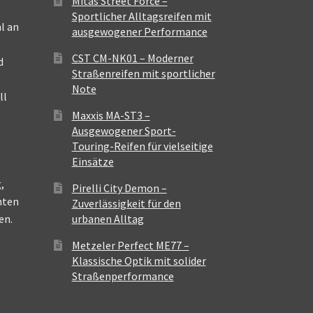
Mitas Street Force –
Sportlicher Alltagsreifen mit
l an
ausgewogener Performance
CST CM-NK01 – Moderner
d
Straßenreifen mit sportlicher
Note
ll
Maxxis MA-ST3 –
Ausgewogener Sport-
Touring-Reifen für vielseitige
Einsätze
,
Pirelli City Demon –
nten
Zuverlässigkeit für den
en.
urbanen Alltag
Metzeler Perfect ME77 –
Klassische Optik mit solider
Straßenperformance