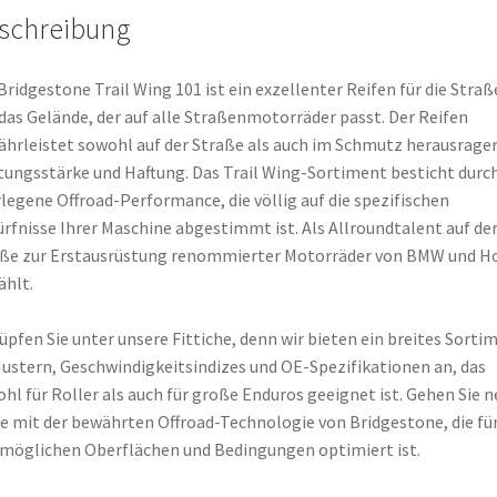
schreibung
Bridgestone Trail Wing 101 ist ein exzellenter Reifen für die Straß
das Gelände, der auf alle Straßenmotorräder passt. Der Reifen
hrleistet sowohl auf der Straße als auch im Schmutz herausrage
tungsstärke und Haftung. Das Trail Wing-Sortiment besticht durc
legene Offroad-Performance, die völlig auf die spezifischen
rfnisse Ihrer Maschine abgestimmt ist. Als Allroundtalent auf de
ße zur Erstausrüstung renommierter Motorräder von BMW und H
hlt.
üpfen Sie unter unsere Fittiche, denn wir bieten ein breites Sorti
ustern, Geschwindigkeitsindizes und OE-Spezifikationen an, das
hl für Roller als auch für große Enduros geeignet ist. Gehen Sie 
 mit der bewährten Offroad-Technologie von Bridgestone, die fü
 möglichen Oberflächen und Bedingungen optimiert ist.