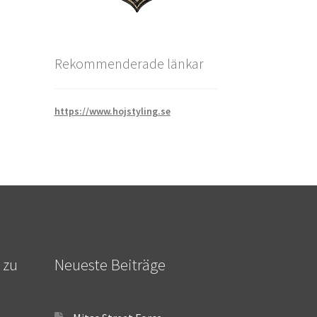
Rekommenderade länkar
https://www.hojstyling.se
 zu
Neueste Beiträge