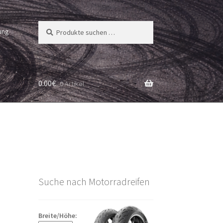
Suchen
Suchen
ung
nach:
0.00
€
0 Artikel
Suche nach Motorradreifen
Breite/Höhe: