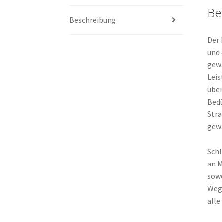
Be
Beschreibung
Der 
und 
gewä
Leis
über
Bedü
Stra
gewä
Schl
an M
sowo
Wege
alle