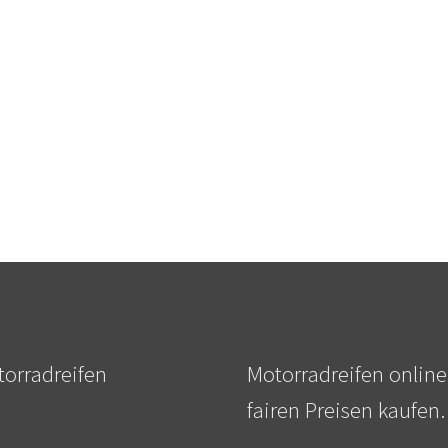
orradreifen
Motorradreifen online
fairen Preisen kaufen.