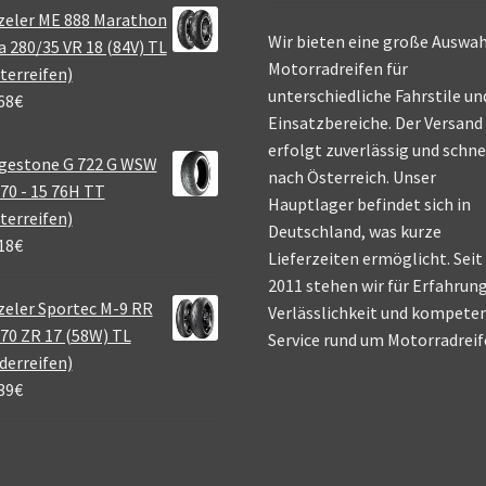
zeler ME 888 Marathon
Wir bieten eine große Auswah
a 280/35 VR 18 (84V) TL
Motorradreifen für
terreifen)
unterschiedliche Fahrstile un
68
€
Einsatzbereiche. Der Versand
erfolgt zuverlässig und schne
gestone G 722 G WSW
nach Österreich. Unser
70 - 15 76H TT
Hauptlager befindet sich in
terreifen)
Deutschland, was kurze
18
€
Lieferzeiten ermöglicht. Seit
2011 stehen wir für Erfahrung
eler Sportec M-9 RR
Verlässlichkeit und kompete
70 ZR 17 (58W) TL
Service rund um Motorradreif
derreifen)
39
€