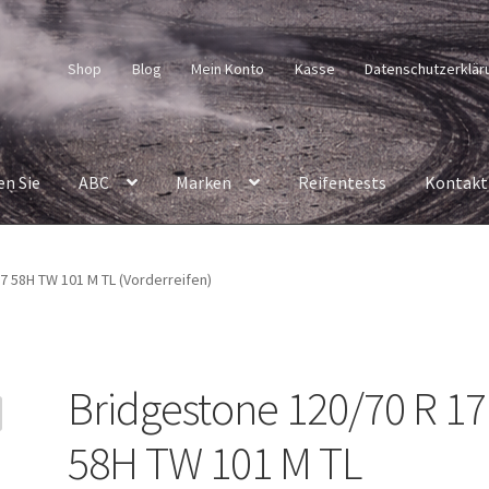
Shop
Blog
Mein Konto
Kasse
Datenschutzerklär
en Sie
ABC
Marken
Reifentests
Kontakt
7 58H TW 101 M TL (Vorderreifen)
Bridgestone 120/70 R 17
58H TW 101 M TL