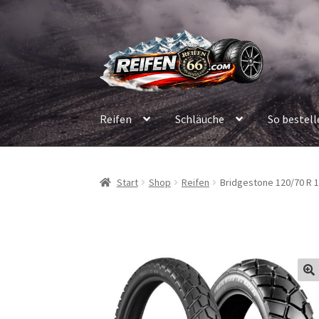
Zur
Zum
Navigation
Inhalt
springen
springen
Reifen
Schläuche
So bestell
Start
Shop
Reifen
Bridgestone 120/70 R 1