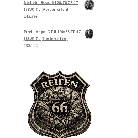
Michelin Road 6 120/70 ZR 17
(58W) TL (Vorderreifen)
143.38
€
Pirelli Angel GT II 190/55 ZR 17
(75W) TL (Hinterreifen)
193.10
€