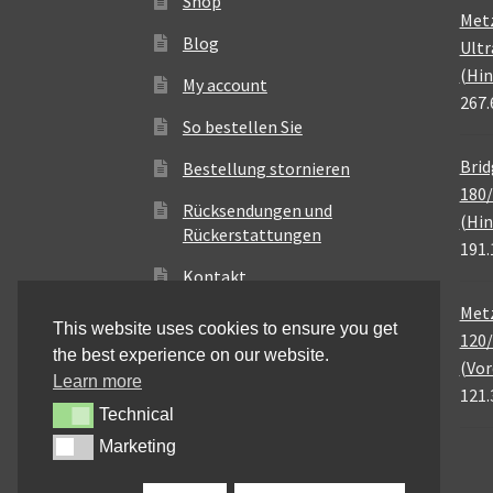
Shop
Met
Blog
Ultr
(Hin
My account
267.
So bestellen Sie
Brid
Bestellung stornieren
180/
Rücksendungen und
(Hin
Rückerstattungen
191.
Kontakt
Metz
This website uses cookies to ensure you get
120/
the best experience on our website.
(Vor
Learn more
121.
Technical
Technical
Marketing
Marketing