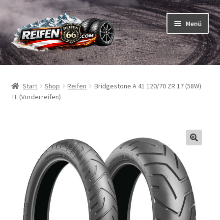
Zur
Zum
Menü
Navigation
Inhalt
springen
springen
Unterm
Reifen
öffnen
Start
Shop
Reifen
Bridgestone A 41 120/70 ZR 17 (58W)
Unterm
Schläuche
TL (Vorderreifen)
öffnen
So bestellen Sie
Unterm
ABC
öffnen
Unterm
Marken
öffnen
Reifentests