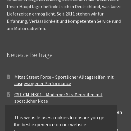
Unser Hauptlager befindet sich in Deutschland, was kurze
Lieferzeiten ermöglicht. Seit 2011 stehen wir für
Erfahrung, Verlässlichkeit und kompetenten Service rund
um Motorradreifen.
Neueste Beiträge
Mitas Street Force – Sportlicher Alltagsreifen mit
ausgewogener Performance
CST CM-NK01 – Moderner Straßenreifen mit
sportlicher Note
Maxxis MA-ST3 – Ausgewogener Sport-Touring-Reifen
This website uses cookies to ensure you get
für vielseitige Einsätze
the best experience on our website.
Pirelli City Demon – Zuverlässigkeit für den urbanen