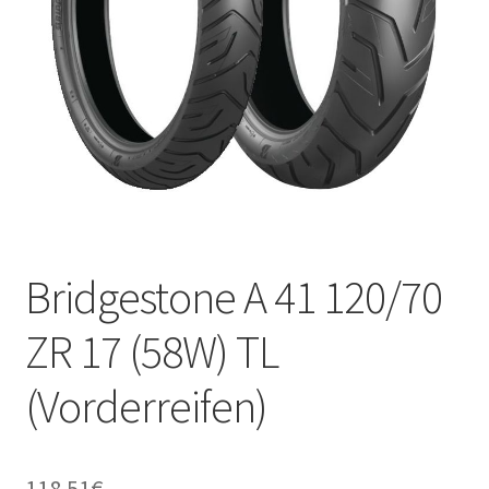
Kontakt
Bridgestone A 41 120/70
ZR 17 (58W) TL
(Vorderreifen)
118.51
€