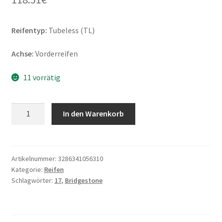
Reifentyp:
Tubeless (TL)
Achse:
Vorderreifen
11 vorrätig
Bridgestone
In den Warenkorb
A
41
120/70
ZR
Artikelnummer:
3286341056310
Kategorie:
Reifen
17
Schlagwörter:
17
,
Bridgestone
(58W)
TL
(Vorderreifen)
Menge