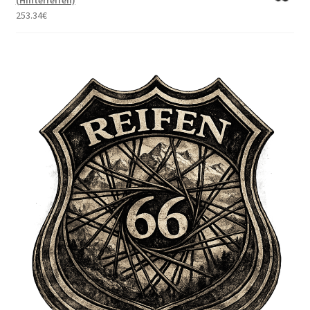
(Hinterreifen)
253.34
€