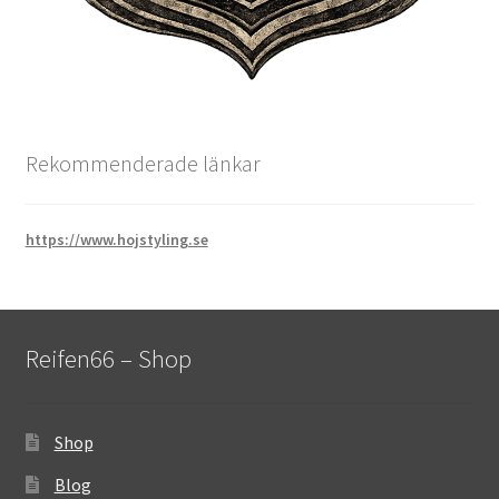
Rekommenderade länkar
https://www.hojstyling.se
Reifen66 – Shop
Shop
Blog