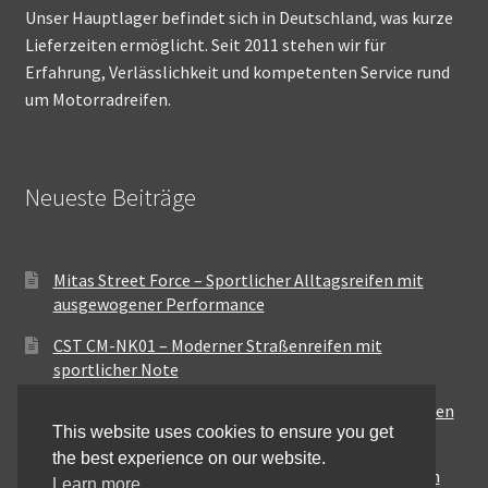
Unser Hauptlager befindet sich in Deutschland, was kurze
Lieferzeiten ermöglicht. Seit 2011 stehen wir für
Erfahrung, Verlässlichkeit und kompetenten Service rund
um Motorradreifen.
Neueste Beiträge
Mitas Street Force – Sportlicher Alltagsreifen mit
ausgewogener Performance
CST CM-NK01 – Moderner Straßenreifen mit
sportlicher Note
Maxxis MA-ST3 – Ausgewogener Sport-Touring-Reifen
This website uses cookies to ensure you get
für vielseitige Einsätze
the best experience on our website.
Pirelli City Demon – Zuverlässigkeit für den urbanen
Learn more