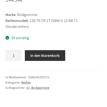
Marke:
Bridgestone
Reifenmodell:
120/70 ZR 17 (58W) S 22 BB TL
(Vorderreifen)
10 vorrätig
Bridgestone
In den Warenkorb
120/70
ZR
17
(58W)
Artikelnummer:
3286343255711
Kategorie:
Reifen
TL
Schlagwörter:
17
,
Bridgestone
S22
BB
(Vorderreifen)
Menge