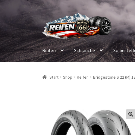
Zur
Zum
Navigation
Inhalt
springen
springen
Reifen
Schläuche
So bestell
Start
Shop
Reifen
Bridgestone S 22 (M) 12