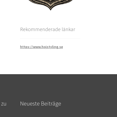
Rekommenderade länkar
https://www.hojstyling.se
 zu
Neueste Beiträge