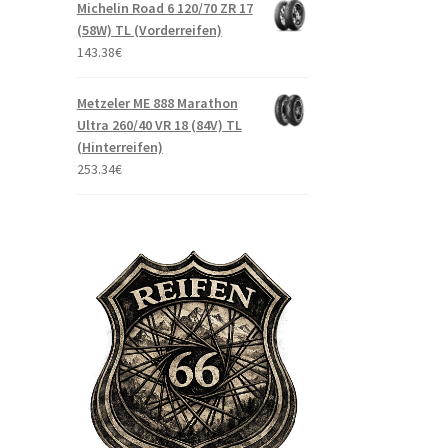
Michelin Road 6 120/70 ZR 17
(58W) TL (Vorderreifen)
143.38
€
Metzeler ME 888 Marathon
Ultra 260/40 VR 18 (84V) TL
(Hinterreifen)
253.34
€