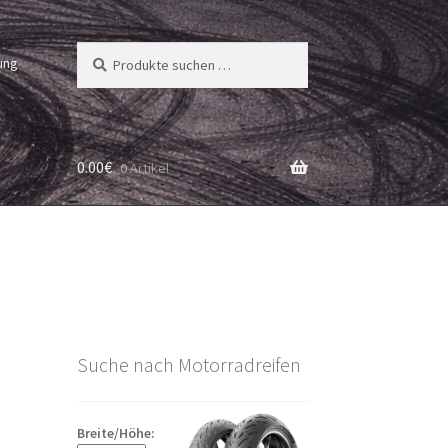
Suchen
Suchen
ung
nach:
0.00
€
0 Artikel
Suche nach Motorradreifen
Breite/Höhe: