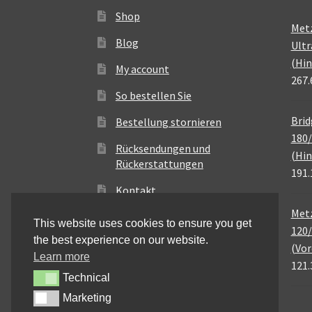
Shop
Met
Blog
Ultr
(Hin
My account
267.
So bestellen Sie
Brid
Bestellung stornieren
180/
Rücksendungen und
(Hin
Rückerstattungen
191.
Kontakt
Metz
This website uses cookies to ensure you get
120/
the best experience on our website.
(Vor
Learn more
121.
Technical
Technical
Marketing
Marketing