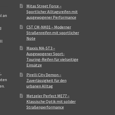
Mitas Street Force –
Sportlicher Alltagsreifen mit
l an
ausgewogener Performance
CST CM-NK01 – Moderner
d
Straßenreifen mit sportlicher
Note
ll
Maxxis MA-ST3 –
Ausgewogener Sport-
Touring-Reifen für vielseitige
Einsätze
,
Pirelli City Demon –
nten
Zuverlässigkeit für den
en.
urbanen Alltag
Metzeler Perfect ME77 –
Klassische Optik mit solider
Straßenperformance