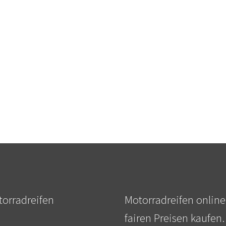
orradreifen
Motorradreifen online
fairen Preisen kaufen.