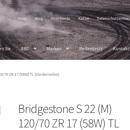
Shop
Blog
Mein Konto
Kasse
Datenschutzerklär
en Sie
ABC
Marken
Reifentests
Kontakt
0/70 ZR 17 (58W) TL (Vorderreifen)
Bridgestone S 22 (M)
120/70 ZR 17 (58W) TL