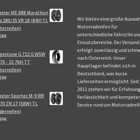
zeler ME 888 Marathon
Wir bieten eine große Auswah
a 280/35 VR 18 (84V) TL
Motorradreifen für
terreifen)
unterschiedliche Fahrstile un
68
€
Einsatzbereiche. Der Versand
erfolgt zuverlässig und schne
gestone G 722 G WSW
nach Österreich. Unser
70 - 15 76H TT
Hauptlager befindet sich in
terreifen)
Deutschland, was kurze
18
€
Lieferzeiten ermöglicht. Seit
2011 stehen wir für Erfahrung
eler Sportec M-9 RR
Verlässlichkeit und kompete
70 ZR 17 (58W) TL
Service rund um Motorradreif
derreifen)
39
€