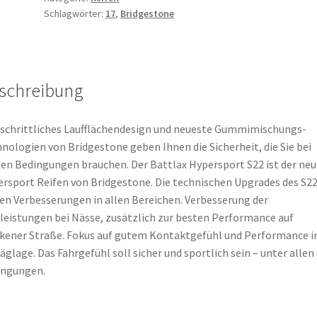
Schlagwörter:
17
,
Bridgestone
17
(58W)
TL
(Vorderreifen)
schreibung
Menge
schrittliches Laufflächendesign und neueste Gummimischungs-
nologien von Bridgestone geben Ihnen die Sicherheit, die Sie bei
en Bedingungen brauchen. Der Battlax Hypersport S22 ist der ne
rsport Reifen von Bridgestone. Die technischen Upgrades des S2
en Verbesserungen in allen Bereichen. Verbesserung der
leistungen bei Nässe, zusätzlich zur besten Performance auf
kener Straße. Fokus auf gutem Kontaktgefühl und Performance i
äglage. Das Fahrgefühl soll sicher und sportlich sein – unter allen
ingungen.