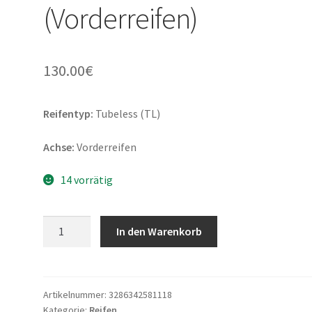
(Vorderreifen)
130.00
€
Reifentyp:
Tubeless (TL)
Achse:
Vorderreifen
14 vorrätig
Bridgestone
In den Warenkorb
S
22
(M)
120/70
Artikelnummer:
3286342581118
Kategorie:
Reifen
ZR