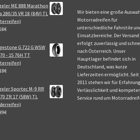
zeler ME 888 Marathon
Wir bieten eine große Auswah
a 280/35 VR 18 (84V) TL
Motorradreifen für
terreifen)
unterschiedliche Fahrstile un
68
€
Einsatzbereiche. Der Versand
erfolgt zuverlässig und schne
gestone G 722 G WSW
nach Österreich. Unser
70 - 15 76H TT
Hauptlager befindet sich in
terreifen)
Deutschland, was kurze
18
€
Lieferzeiten ermöglicht. Seit
2011 stehen wir für Erfahrung
eler Sportec M-9 RR
Verlässlichkeit und kompete
70 ZR 17 (58W) TL
Service rund um Motorradreif
derreifen)
39
€