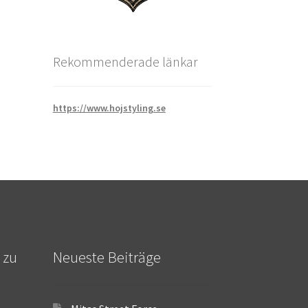
Rekommenderade länkar
https://www.hojstyling.se
 zu
Neueste Beiträge