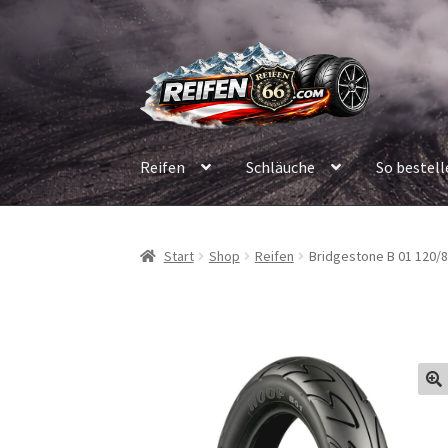
Zur
Zum
Navigation
Inhalt
springen
springen
Reifen
Schläuche
So bestell
Start
Shop
Reifen
Bridgestone B 01 120/80