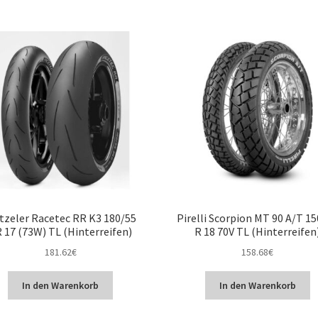
tzeler Racetec RR K3 180/55
Pirelli Scorpion MT 90 A/T 1
 17 (73W) TL (Hinterreifen)
R 18 70V TL (Hinterreifen
181.62
€
158.68
€
In den Warenkorb
In den Warenkorb