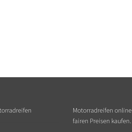
orradreifen
Motorradreifen online
fairen Preisen kaufen.