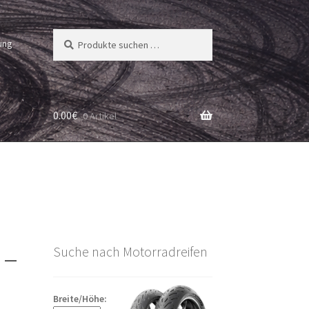
Suchen
Suchen
ung
nach:
0.00
€
0 Artikel
 –
Suche nach Motorradreifen
Breite/Höhe: