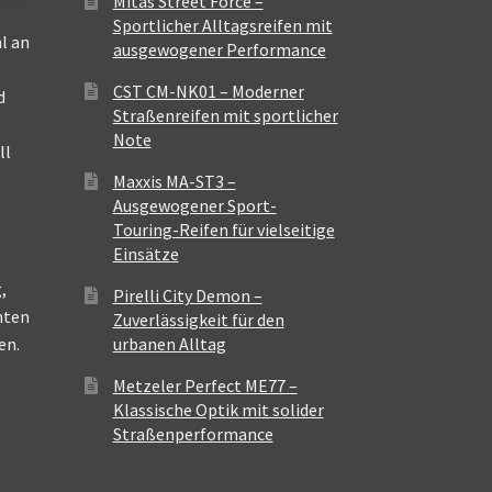
Mitas Street Force –
Sportlicher Alltagsreifen mit
l an
ausgewogener Performance
CST CM-NK01 – Moderner
d
Straßenreifen mit sportlicher
Note
ll
Maxxis MA-ST3 –
Ausgewogener Sport-
Touring-Reifen für vielseitige
Einsätze
,
Pirelli City Demon –
nten
Zuverlässigkeit für den
en.
urbanen Alltag
Metzeler Perfect ME77 –
Klassische Optik mit solider
Straßenperformance