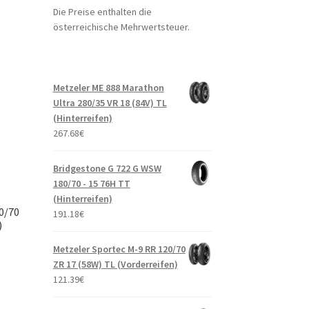
Die Preise enthalten die
österreichische Mehrwertsteuer.
Metzeler ME 888 Marathon
Ultra 280/35 VR 18 (84V) TL
(Hinterreifen)
267.68
€
Bridgestone G 722 G WSW
180/70 - 15 76H TT
(Hinterreifen)
50/70
191.18
€
)
Metzeler Sportec M-9 RR 120/70
ZR 17 (58W) TL (Vorderreifen)
121.39
€