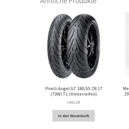
Ähnliche Produkte
Pirelli Angel GT 180/55 ZR 17
Me
(73W) TL (Hinterreifen)
ZR
149.11
€
In den Warenkorb