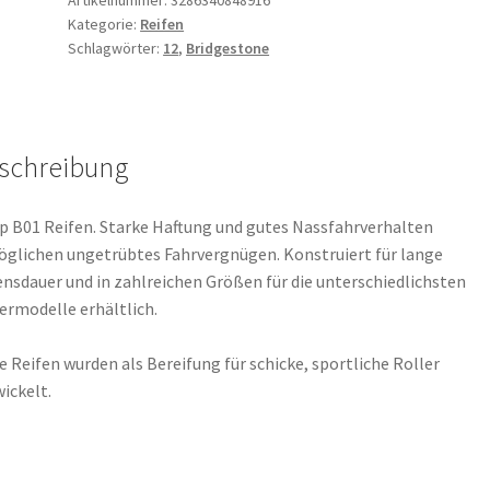
Kategorie:
Reifen
12
Schlagwörter:
12
,
Bridgestone
65J
TL
(Vorder-/Hinterreifen)
Menge
schreibung
 B01 Reifen. Starke Haftung und gutes Nassfahrverhalten
glichen ungetrübtes Fahrvergnügen. Konstruiert für lange
nsdauer und in zahlreichen Größen für die unterschiedlichsten
ermodelle erhältlich.
e Reifen wurden als Bereifung für schicke, sportliche Roller
ickelt.