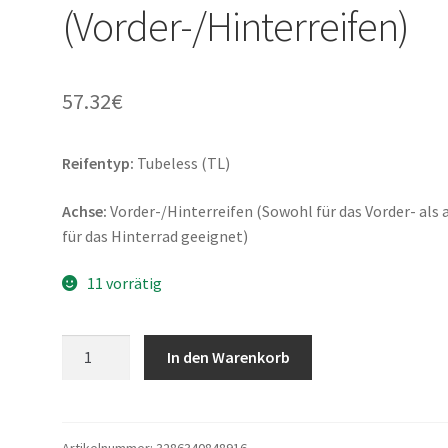
(Vorder-/Hinterreifen)
57.32
€
Reifentyp:
Tubeless (TL)
Achse:
Vorder-/Hinterreifen (Sowohl für das Vorder- als 
für das Hinterrad geeignet)
11 vorrätig
Bridgestone
In den Warenkorb
B
01
120/80
-
Artikelnummer:
3286340848916