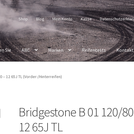
Shop
Blog
Mein Konto
Kasse
Datenschutzerklär
en Sie
ABC
Marken
Reifentests
Kontakt
 – 12 65J TL (Vorder-/Hinterreifen)
Bridgestone B 01 120/80
12 65J TL