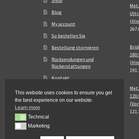
Shop
Met
Blog
Ultr
(Hin
My account
267.
So bestellen Sie
Brid
Bestellung stornieren
180/
Rücksendungen und
(Hin
Rückerstattungen
191.
Kontakt
Metz
This website uses cookies to ensure you get
120/
the best experience on our website.
(Vor
Learn more
121.
Technical
Technical
Marketing
Marketing