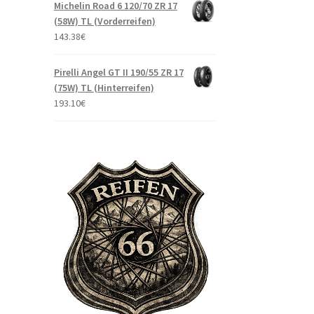
Michelin Road 6 120/70 ZR 17
(58W) TL (Vorderreifen)
143.38
€
Pirelli Angel GT II 190/55 ZR 17
(75W) TL (Hinterreifen)
193.10
€