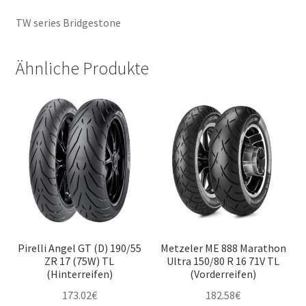
TW series Bridgestone
Ähnliche Produkte
Pirelli Angel GT (D) 190/55
Metzeler ME 888 Marathon
ZR 17 (75W) TL
Ultra 150/80 R 16 71V TL
(Hinterreifen)
(Vorderreifen)
173.02
€
182.58
€