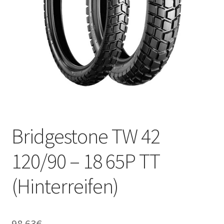
Kontakt
Bridgestone TW 42
120/90 – 18 65P TT
(Hinterreifen)
98.63
€