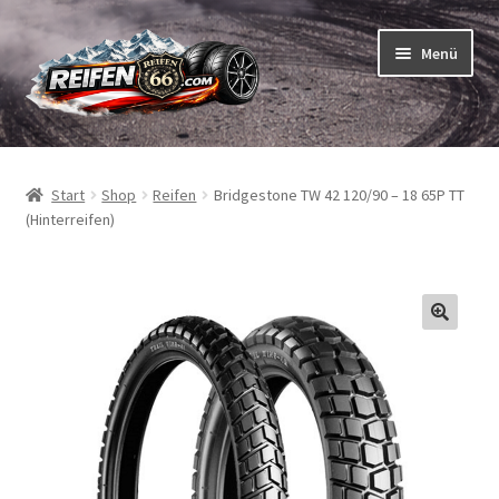
Zur
Zum
Menü
Navigation
Inhalt
springen
springen
Unterm
Reifen
öffnen
Start
Shop
Reifen
Bridgestone TW 42 120/90 – 18 65P TT
Unterm
Schläuche
(Hinterreifen)
öffnen
So bestellen Sie
Unterm
ABC
öffnen
Unterm
Marken
öffnen
Reifentests